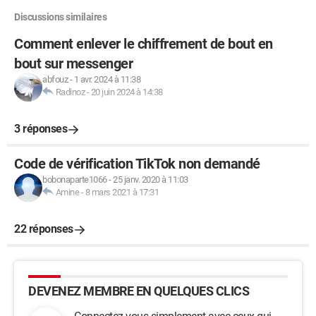
Discussions similaires
Comment enlever le chiffrement de bout en
bout sur messenger
abfouz
-
1 avr. 2024 à 11:38
Radinoz
-
20 juin 2024 à 14:38
3 réponses
Code de vérification TikTok non demandé
bobonaparte1066
-
25 janv. 2020 à 11:03
Amine
-
8 mars 2021 à 17:31
22 réponses
DEVENEZ MEMBRE EN QUELQUES CLICS