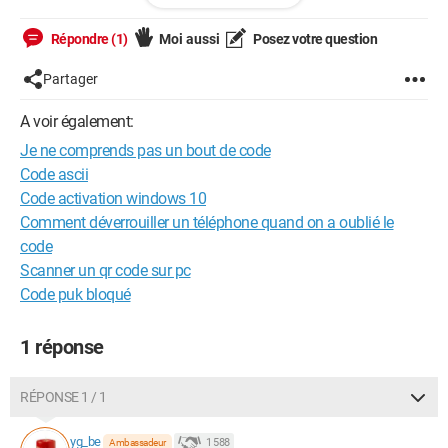
        x[k] = j == n      ? a[i++]

             : i == m      ? a[j++]

Répondre (1)
Moi aussi
Posez votre question
             : a[j] < a[i] ? a[j++]

             :               a[i++];

Partager
    }

A voir également:
    for (i = 0; i < n; i++) {

        a[i] = x[i];

Je ne comprends pas un bout de code
    }

Code ascii
    free(x);

Code activation windows 10
Comment déverrouiller un téléphone quand on a oublié le
code
Scanner un qr code sur pc
En effet, je ne comprends pas ce qui est effectué dans la
Code puk bloqué
boucle for.
Je suppose qu'on dit que x[k] est égale a j et qu'on verifie que j
1 réponse
est égale a n mais pour le point d'interrogation et ce qui suit je
ne comprends pas.
RÉPONSE 1 / 1
Merci d'avance et bonne soirée
yg_be
1 588
Ambassadeur