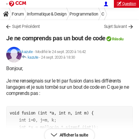
Question
Forum
Informatique & Design
Programmation
C
Sujet Précédent
Sujet Suivant
Je ne comprends pas un bout de code
Résolu
kazute
-
Modifié le 24 sept. 2020 à 16:42
kazute
-
24 sept. 2020 à 18:30
Bonjour,
Je me renseignais sur le tri par fusion dans les différents
langages et je suis tombé sur un bout de code en C que je ne
comprends pas :
void fusion (int *a, int n, int m) {

    int i=0, j=m, k;

    int *x = malloc(n * sizeof (int));

    for (k = 0; k < n; k++) {

Afficher la suite