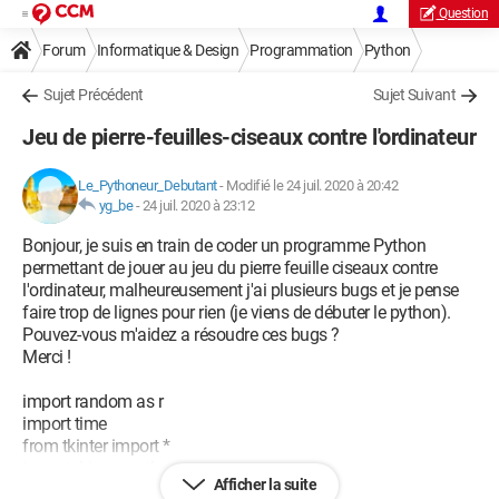
Question
Forum
Informatique & Design
Programmation
Python
Sujet Précédent
Sujet Suivant
Jeu de pierre-feuilles-ciseaux contre l'ordinateur
Le_Pythoneur_Debutant
-
Modifié le 24 juil. 2020 à 20:42
yg_be
-
24 juil. 2020 à 23:12
Bonjour, je suis en train de coder un programme Python
permettant de jouer au jeu du pierre feuille ciseaux contre
l'ordinateur, malheureusement j'ai plusieurs bugs et je pense
faire trop de lignes pour rien (je viens de débuter le python).
Pouvez-vous m'aidez a résoudre ces bugs ?
Merci !
import random as r
import time
from tkinter import *
import tkinter as tk
Afficher la suite