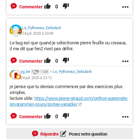
0
Commenter
Le_Pythoneur_Debutant
24 juil. 2020 à 20:49
Le bug est que quand je sélectionne pierre feuille ou ciseaux,
il me dit que fen2 n'est pas défini.
0
Commenter
yg_be
>
Le_Pythoneur_Debutant
1 588
24 juil. 2020 à 23:12
je pense que tu devrais commencer par des exercices plus
simples.
lecture utile:
https://www.pierre-giraud.com/python-apprendre-
programmer-cours/portee-variable/
0
Commenter
Répondre
Posez votre question