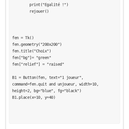
        print("Egalité !")

        rejouer()

fen = Tk() 

fen.geometry("200x200") 

fen.title("Choix")

fen["bg"]= "green"

fen["relief"] = "raised"

B1 = Button(fen, text="1 joueur", 
command=fen.quit and unjoueur, width=10, 
height=2, bg="blue", fg="black")

B1.place(x=10, y=40)
