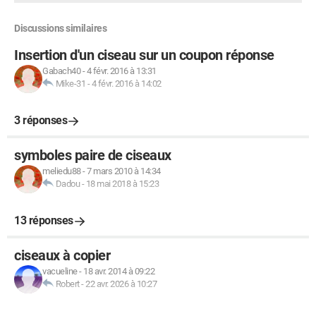
Discussions similaires
Insertion d'un ciseau sur un coupon réponse
Gabach40
-
4 févr. 2016 à 13:31
Mike-31
-
4 févr. 2016 à 14:02
3 réponses
symboles paire de ciseaux
meliedu88
-
7 mars 2010 à 14:34
Dadou
-
18 mai 2018 à 15:23
13 réponses
ciseaux à copier
vacueline
-
18 avr. 2014 à 09:22
Robert
-
22 avr. 2026 à 10:27