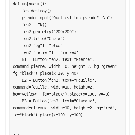
def unjoueur():

point_ordinateur+=1
rejouer()
    fen.destroy()

    pseudo=input("Quel est ton pseudo? :\n")

if ordi== 3:
    fen2 = Tk() 

print("L\'ordinateur a fait :\n Ciseaux")
    fen2.geometry("200x200") 

time.sleep(1)
    fen2.title("Choix")

print("Gagné !")
    fen2["bg"]= "blue"

point_joueur+=1
    fen2["relief"] = "raised"

rejouer()
    B1 = Button(fen2, text="Pierre", 
def feuille():
command=pierre, width=10, height=2, bg="green", 
fen2.destroy()
fg="black").place(x=10, y=40)

print(pseudo+" a fait Feuille.")
    B2 = Button(fen2, text="Feuille", 
ordi=r.randint(1,3)
command=feuille, width=10, height=2, 
if ordi== 1:
bg="yellow", fg="black").place(x=100, y=40)

print("L\'ordinateur a fait :\n Pierre")
    B3 = Button(fen2, text="Ciseaux", 
time.sleep(1)
print("Gagné !")
command=ciseaux, width=10, height=2, bg="red", 
point_joueur+=1
fg="black").place(x=100, y=100)

rejouer()
if ordi== 2: