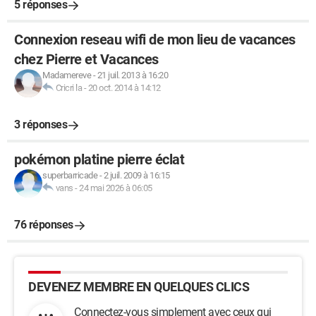
5 réponses
Connexion reseau wifi de mon lieu de vacances
chez Pierre et Vacances
Madamereve
-
21 juil. 2013 à 16:20
Cricri la
-
20 oct. 2014 à 14:12
3 réponses
pokémon platine pierre éclat
superbarricade
-
2 juil. 2009 à 16:15
vans
-
24 mai 2026 à 06:05
76 réponses
DEVENEZ MEMBRE EN QUELQUES CLICS
Connectez-vous simplement avec ceux qui