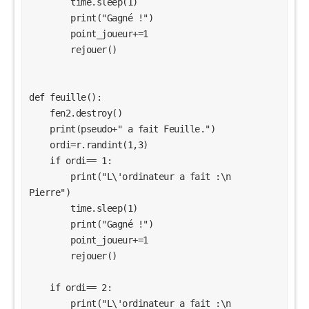
        time.sleep(1)

        print("Gagné !")

        point_joueur+=1

        rejouer()

def feuille():

    fen2.destroy()

    print(pseudo+" a fait Feuille.")

    ordi=r.randint(1,3)

    if ordi== 1:

        print("L\'ordinateur a fait :\n      
Pierre")

        time.sleep(1)

        print("Gagné !")

        point_joueur+=1

        rejouer()

    if ordi== 2:

        print("L\'ordinateur a fait :\n      