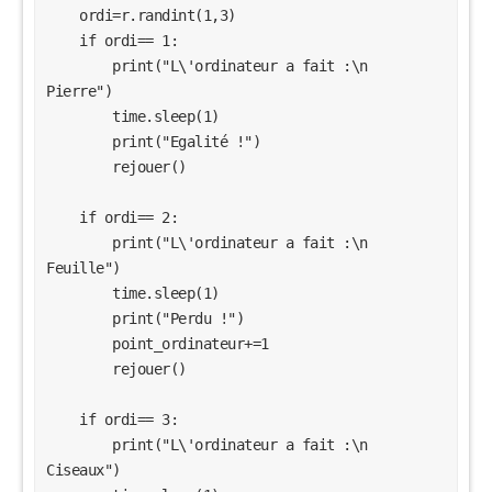
    ordi=r.randint(1,3)

if ordi== 2:
    if ordi== 1:

print("L\'ordinateur a fait :\n Feuille")
time.sleep(1)
        print("L\'ordinateur a fait :\n      
print("Gagné !")
Pierre")

point_joueur+=1
        time.sleep(1)

rejouer()
        print("Egalité !")

        rejouer()

if ordi== 3:
print("L\'ordinateur a fait :\n Ciseaux")
    if ordi== 2:

time.sleep(1)
print("Egalité !")
        print("L\'ordinateur a fait :\n      
rejouer()
Feuille")

        time.sleep(1)

fen = Tk()
        print("Perdu !")

fen.geometry("200x200")
        point_ordinateur+=1

fen.title("Choix")
        rejouer()

fen["bg"]= "green"
fen["relief"] = "raised"
    if ordi== 3:

B1 = Button(fen, text="1 joueur", command=fen.quit and
        print("L\'ordinateur a fait :\n      
unjoueur, width=10, height=2, bg="blue", fg="black")
Ciseaux")

B1.place(x=10, y=40)