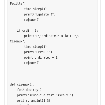
Feuille")

        time.sleep(1)

        print("Egalité !")

        rejouer()

    if ordi== 3:

        print("L\'ordinateur a fait :\n      
Ciseaux")

        time.sleep(1)

        print("Perdu !")

        point_ordinateur+=1

        rejouer()

def ciseaux():

    fen2.destroy()

    print(pseudo+" a fait Ciseaux.")

    ordi=r.randint(1,3)
