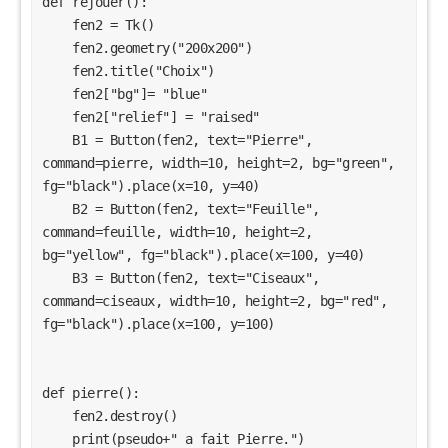
def rejouer():

print("L\'ordinateur a fait :\n Feuille")
    fen2 = Tk() 

time.sleep(1)
print("Egalité !")
    fen2.geometry("200x200") 

rejouer()
    fen2.title("Choix")

    fen2["bg"]= "blue"

if ordi== 3:
    fen2["relief"] = "raised"

print("L\'ordinateur a fait :\n Ciseaux")
    B1 = Button(fen2, text="Pierre", 
time.sleep(1)
command=pierre, width=10, height=2, bg="green", 
print("Perdu !")
fg="black").place(x=10, y=40)

point_ordinateur+=1
rejouer()
    B2 = Button(fen2, text="Feuille", 
command=feuille, width=10, height=2, 
def ciseaux():
bg="yellow", fg="black").place(x=100, y=40)

fen2.destroy()
    B3 = Button(fen2, text="Ciseaux", 
print(pseudo+" a fait Ciseaux.")
command=ciseaux, width=10, height=2, bg="red", 
ordi=r.randint(1,3)
fg="black").place(x=100, y=100)

if ordi== 1:
print("L\'ordinateur a fait :\n Pierre")
time.sleep(1)
print("Perdu !")
def pierre():

point_odinateur+=1
    fen2.destroy()

rejouer()
    print(pseudo+" a fait Pierre.")
