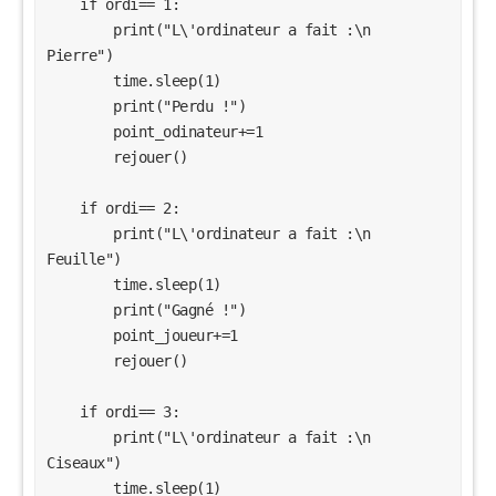
    if ordi== 1:

        print("L\'ordinateur a fait :\n      
Pierre")

        time.sleep(1)

        print("Perdu !")

        point_odinateur+=1

        rejouer()

    if ordi== 2:

        print("L\'ordinateur a fait :\n      
Feuille")

        time.sleep(1)

        print("Gagné !")

        point_joueur+=1

        rejouer()

    if ordi== 3:

        print("L\'ordinateur a fait :\n      
Ciseaux")

        time.sleep(1)
