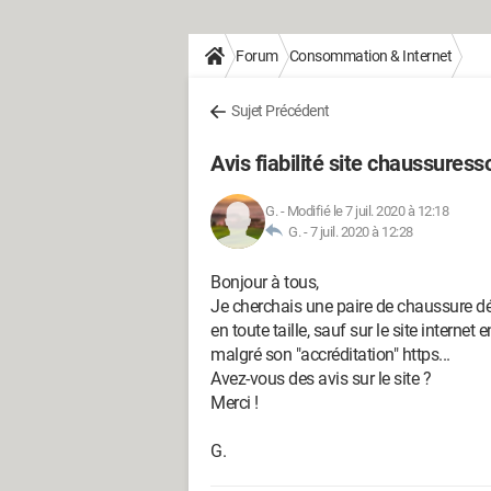
Forum
Consommation & Internet
Sujet Précédent
Avis fiabilité site chaussuresso
G.
-
Modifié le 7 juil. 2020 à 12:18
G. -
7 juil. 2020 à 12:28
Bonjour à tous,
Je cherchais une paire de chaussure dés
en toute taille, sauf sur le site inter
malgré son "accréditation" https...
Avez-vous des avis sur le site ?
Merci !
G.