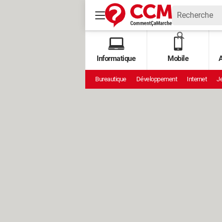
Informatique
Mobile
A
Bureautique
Développement
Internet
Je