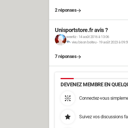
2 réponses
Unisportstore.fr avis ?
weetiz
-
14 août 2016 à 13:06
vieu bison boiteu
-
19 août 2023 à 09:5
7 réponses
DEVENEZ MEMBRE EN QUELQU
Connectez-vous simplemen
Suivez vos discussions fa