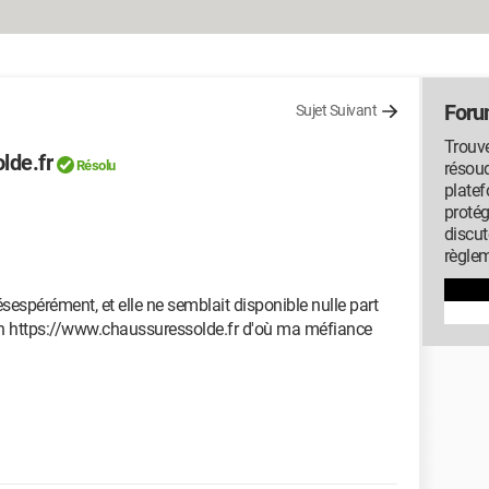
Foru
Sujet Suivant
Trouv
lde.fr
Résolu
résou
platef
protég
discut
règlem
espérément, et elle ne semblait disponible nulle part
net en https://www.chaussuressolde.fr d'où ma méfiance