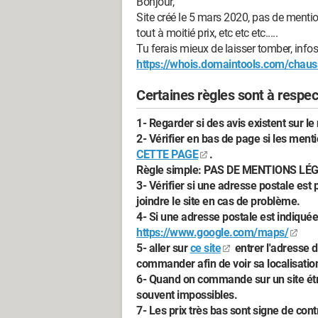
Bonjour,
Site créé le 5 mars 2020, pas de mentio
tout à moitié prix, etc etc etc.....
Tu ferais mieux de laisser tomber, infos 
https://whois.domaintools.com/chaus
Certaines règles sont à respe
1- Regarder si des avis existent sur le 
2- Vérifier en bas de page si les men
CETTE PAGE
.
Règle simple: PAS DE MENTIONS L
3- Vérifier si une adresse postale est 
joindre le site en cas de problème.
4- Si une adresse postale est indiquée 
https://www.google.com/maps/
5- aller sur
ce site
entrer l'adresse d
commander afin de voir sa localisatio
6- Quand on commande sur un site étr
souvent impossibles.
7- Les prix très bas sont signe de con