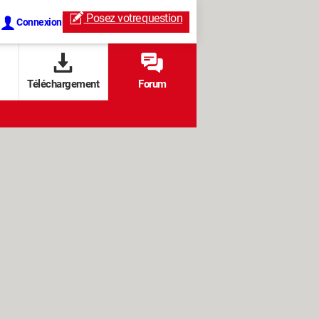
Posez votre
question
Connexion
Téléchargement
Forum