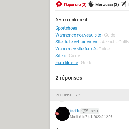
Répondre (2)
Moi aussi
(3)
A voir également:
Sportshoes
Wannonce nouveau site
- Guide
Site de telechargement
- Accueil - Outil
Wannonce site fermé
- Guide
Site x
- Guide
Fiabilité site
- Guide
2 réponses
RÉPONSE 1 / 2
bazfile
20 281
Modifié le 7 juil. 2020 à 12:26