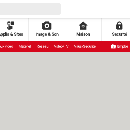
pplis & Sites
Image & Son
Maison
Securité
ux vidéo
Matériel
Réseau
Vidéo/TV
Virus/Sécurité
Emploi