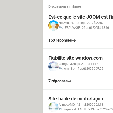
Discussions similaires
Est-ce que le site JOOM est fi
Nouveau26
-
28 sept. 2017 à 20:07
LESAUVAGE
-
26 août 2025 à 13:16
158 réponses
Fiabilité site wardow.com
Camgu
-
30 sept. 2021 à 11:17
tommiller
-
7 août 2025 à 07:05
7 réponses
Site fiable de contrefaçon
AhmedAMG
-
12 mai 2020 à 21:13
Raymond PENTIER
-
13 mai 2020 à 00