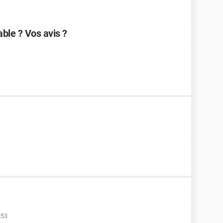
able ? Vos avis ?
:53