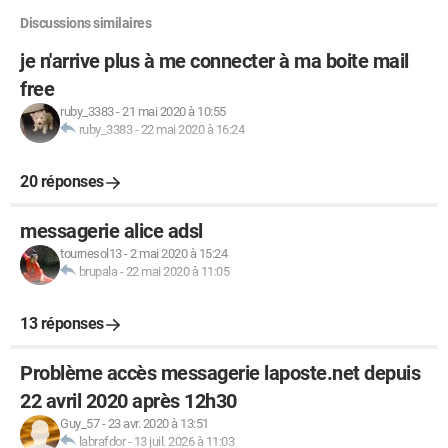
Discussions similaires
je n'arrive plus à me connecter à ma boite mail
free
ruby_3383
-
21 mai 2020 à 10:55
ruby_3383
-
22 mai 2020 à 16:24
20 réponses
messagerie alice adsl
tournesol13
-
2 mai 2020 à 15:24
brupala
-
22 mai 2020 à 11:05
13 réponses
Problème accès messagerie laposte.net depuis
22 avril 2020 après 12h30
Guy_57
-
23 avr. 2020 à 13:51
labrafdor
-
13 juil. 2026 à 11:03