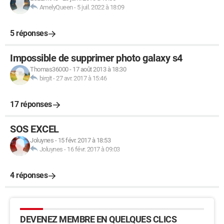
AmelyQueen
-
5 juil. 2022 à 18:09
5 réponses
Impossible de supprimer photo galaxy s4
Thomas36000
-
17 août 2013 à 18:30
birgit
-
27 avr. 2017 à 15:46
17 réponses
SOS EXCEL
Joluynes
-
15 févr. 2017 à 18:53
Joluynes
-
16 févr. 2017 à 09:03
4 réponses
DEVENEZ MEMBRE EN QUELQUES CLICS