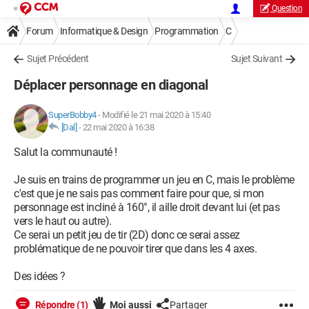
Question
Forum
Informatique & Design
Programmation
C
Sujet Précédent
Sujet Suivant
Déplacer personnage en diagonal
SuperBobby4
-
Modifié le 21 mai 2020 à 15:40
[Dal]
-
22 mai 2020 à 16:38
Salut la communauté !
Je suis en trains de programmer un jeu en C, mais le problème
c'est que je ne sais pas comment faire pour que, si mon
personnage est incliné à 160°, il aille droit devant lui (et pas
vers le haut ou autre).
Ce serai un petit jeu de tir (2D) donc ce serai assez
problématique de ne pouvoir tirer que dans les 4 axes.
Des idées ?
Répondre (1)
Moi aussi
Partager