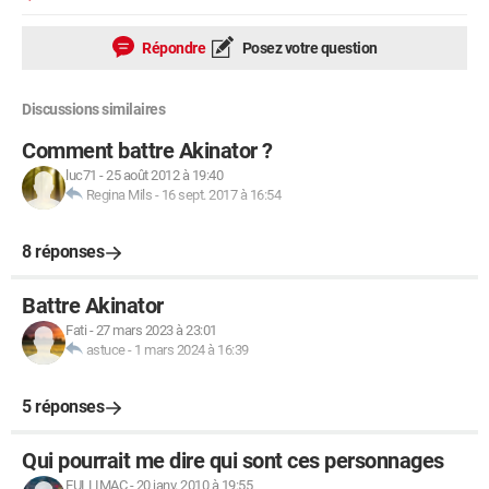
Répondre
Posez votre question
Discussions similaires
Comment battre Akinator ?
luc71
-
25 août 2012 à 19:40
Regina Mils
-
16 sept. 2017 à 16:54
8 réponses
Battre Akinator
Fati
-
27 mars 2023 à 23:01
astuce
-
1 mars 2024 à 16:39
5 réponses
Qui pourrait me dire qui sont ces personnages
EULLIMAC
-
20 janv. 2010 à 19:55