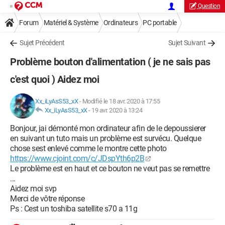
Question
Forum
Matériel & Système
Ordinateurs
PC portable
Sujet Précédent
Sujet Suivant
Problème bouton d'alimentation ( je ne sais pas
c'est quoi ) Aidez moi
Xx_iLyAsS53_xX
-
Modifié le 18 avr. 2020 à 17:55
Xx_iLyAsS53_xX
-
19 avr. 2020 à 13:24
Bonjour, jai démonté mon ordinateur afin de le depoussierer
en suivant un tuto mais un problème est survécu. Quelque
chose sest enlevé comme le montre cette photo
https://www.cjoint.com/c/JDspYth6p2B
Le problème est en haut et ce bouton ne veut pas se remettre
...
Aidez moi svp
Merci de vôtre réponse
Ps : Cest un toshiba satellite s70 a 11g