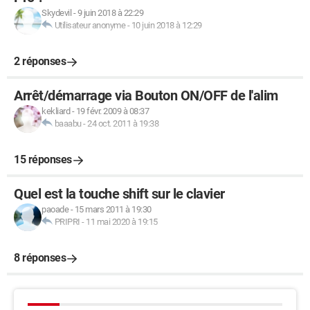
Skydevil
-
9 juin 2018 à 22:29
Utilisateur anonyme
-
10 juin 2018 à 12:29
2 réponses
Arrêt/démarrage via Bouton ON/OFF de l'alim
kekliard
-
19 févr. 2009 à 08:37
baaabu
-
24 oct. 2011 à 19:38
15 réponses
Quel est la touche shift sur le clavier
paoade
-
15 mars 2011 à 19:30
PRIPRI
-
11 mai 2020 à 19:15
8 réponses