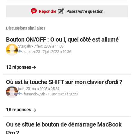
Répondre
Posez votre question
Discussions similaires
Bouton ON/OFF : O ou I, quel côté est allumé
Stargirlfr
-
7 févr. 2009 à 11:03
kaparzo23
-
7 juin 2023 à 10:36
12 réponses
Où est la touche SHIFT sur mon clavier d'ordi ?
joe!
-
20 mars 2005 à 05:34
fernando-_ytb
-
15 avr. 2020 à 20:28
18 réponses
Ou se situe le bouton de démarrage MacBook
Pro ?