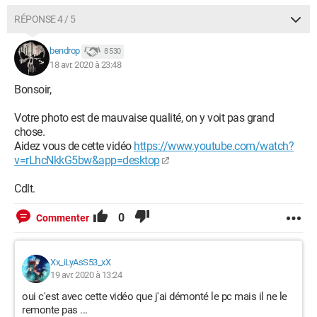
RÉPONSE 4 / 5
bendrop
8 530
18 avr. 2020 à 23:48
Bonsoir,
Votre photo est de mauvaise qualité, on y voit pas grand
chose.
Aidez vous de cette vidéo
https://www.youtube.com/watch?
v=rLhcNkkG5bw&app=desktop
Cdlt.
0
Commenter
Xx_iLyAsS53_xX
19 avr. 2020 à 13:24
oui c'est avec cette vidéo que j'ai démonté le pc mais il ne le
remonte pas ...