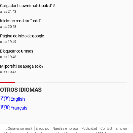
Cargador huawei matebook d15
a las 21:43
Inicio: no mostrar “todo”
a las 20:58
Página de inicio de google
a las 19:49
Bloquear columnas
a las 19:48
Mi portátil se apaga solo?
a las 19:47
OTROS IDIOMAS
🇬🇧
English
🇫🇷
Français
¿Quiénes somos?
El equipo
Nuestra empresa
Publicidad
Contact
Empleo