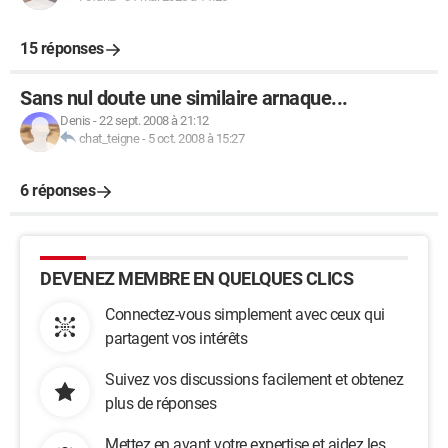
15 réponses
Sans nul doute une similaire arnaque...
Denis
-
22 sept. 2008 à 21:12
chat_teigne
-
5 oct. 2008 à 15:27
6 réponses
DEVENEZ MEMBRE EN QUELQUES CLICS
Connectez-vous simplement avec ceux qui
partagent vos intérêts
Suivez vos discussions facilement et obtenez
plus de réponses
Mettez en avant votre expertise et aidez les