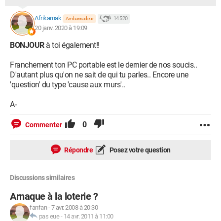
Afrikarnak
14 520
Ambassadeur
20 janv. 2020 à 19:09
BONJOUR
à toi également!!
Franchement ton PC portable est le dernier de nos soucis..
D'autant plus qu'on ne sait de qui tu parles.. Encore une
'question' du type 'cause aux murs'..
A-
0
Commenter
Répondre
Posez votre question
Discussions similaires
Arnaque à la loterie ?
fanfan
-
7 avr. 2008 à 20:30
pas eue
-
14 avr. 2011 à 11:00