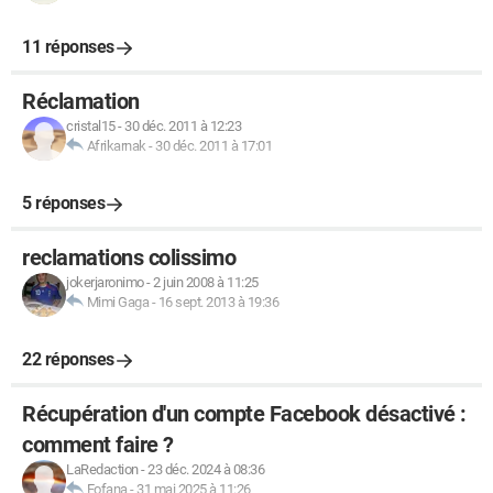
11 réponses
Réclamation
cristal15
-
30 déc. 2011 à 12:23
Afrikarnak
-
30 déc. 2011 à 17:01
5 réponses
reclamations colissimo
jokerjaronimo
-
2 juin 2008 à 11:25
Mimi Gaga
-
16 sept. 2013 à 19:36
22 réponses
Récupération d'un compte Facebook désactivé :
comment faire ?
LaRedaction
-
23 déc. 2024 à 08:36
Fofana
-
31 mai 2025 à 11:26