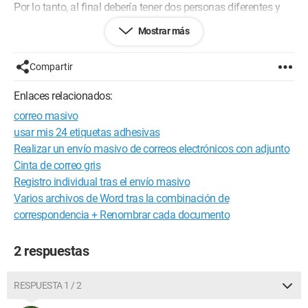
Por lo tanto, al final debería tener dos personas diferentes y
sus direcciones en una página (por cuestiones de impresión y
Mostrar más
medio ambiente).
¿Es posible?
He logrado hacer mi envío masivo (que tiene a la misma
Compartir
persona en una página dos veces), pero no es eso lo que
quiero.
Enlaces relacionados:
Espero que hayan entendido mi solicitud.
correo masivo
Les agradezco de antemano por el tiempo que dedican a
usar mis 24 etiquetas adhesivas
mantener este foro genial.
Realizar un envío masivo de correos electrónicos con adjunto
Cinta de correo gris
Atentamente,
Registro individual tras el envío masivo
Configuración:
Android / Chrome 77.0.3865.116
Varios archivos de Word tras la combinación de
correspondencia + Renombrar cada documento
2 respuestas
RESPUESTA 1 / 2