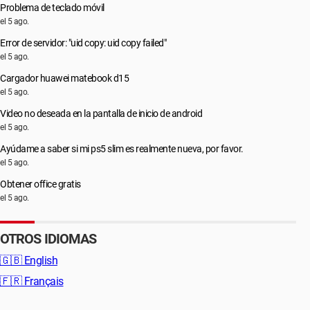
Problema de teclado móvil
el 5 ago.
Error de servidor: "uid copy: uid copy failed"
el 5 ago.
Cargador huawei matebook d15
el 5 ago.
Video no deseada en la pantalla de inicio de android
el 5 ago.
Ayúdame a saber si mi ps5 slim es realmente nueva, por favor.
el 5 ago.
Obtener office gratis
el 5 ago.
OTROS IDIOMAS
🇬🇧
English
🇫🇷
Français