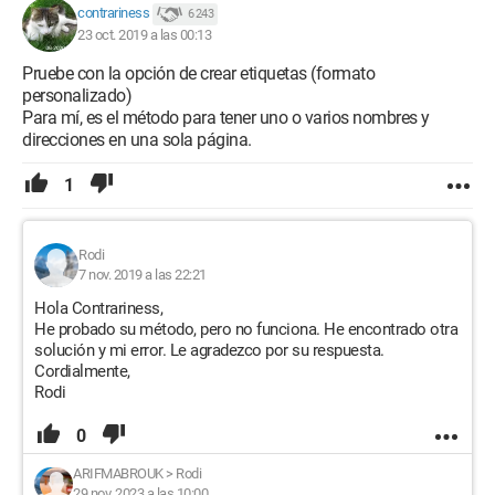
contrariness
6 243
23 oct. 2019 a las 00:13
Pruebe con la opción de crear etiquetas (formato
personalizado)
Para mí, es el método para tener uno o varios nombres y
direcciones en una sola página.
1
Rodi
7 nov. 2019 a las 22:21
Hola Contrariness,
He probado su método, pero no funciona. He encontrado otra
solución y mi error. Le agradezco por su respuesta.
Cordialmente,
Rodi
0
ARIFMABROUK
>
Rodi
29 nov. 2023 a las 10:00