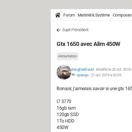
Forum
Matériel & Système
Composan
Sujet Précédent
Gtx 1650 avec Alim 450W
Alimentation
BenghiatDavid
-
Modifié le 20 oct. 2019 
epango
-
21 oct. 2019 à 02:39
Bonsoir, j'aimerais savoir si une gtx 
I7 3770
16gb ram
120gb SSD
1To HDD
450W