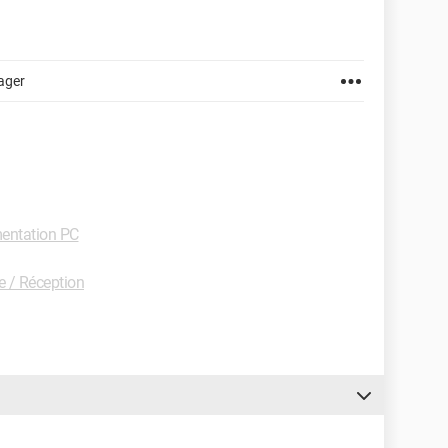
ager
entation PC
e / Réception