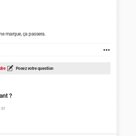
nne marque, ça passera.
dre
Posez votre question
ant ?
1:57