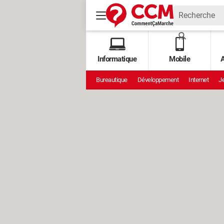
Informatique
Mobile
A
Bureautique
Développement
Internet
Je