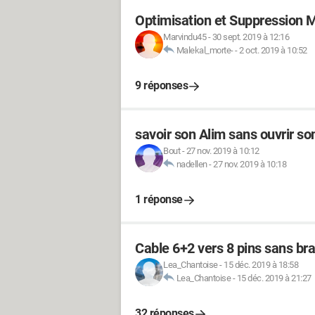
Optimisation et Suppression M
Marvindu45
-
30 sept. 2019 à 12:16
Malekal_morte-
-
2 oct. 2019 à 10:52
9 réponses
savoir son Alim sans ouvrir s
Bout
-
27 nov. 2019 à 10:12
nadellen
-
27 nov. 2019 à 10:18
1 réponse
Cable 6+2 vers 8 pins sans bra
Lea_Chantoise
-
15 déc. 2019 à 18:58
Lea_Chantoise
-
15 déc. 2019 à 21:27
32 réponses