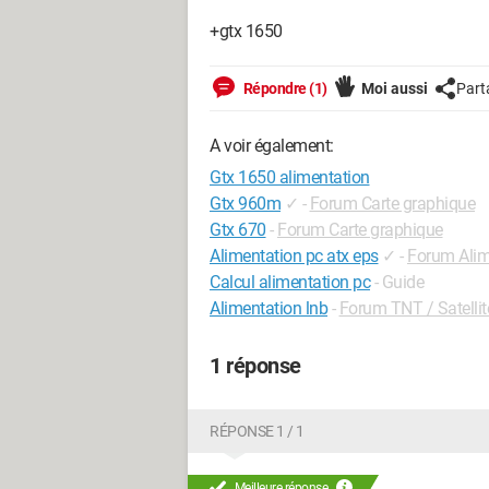
+gtx 1650
Répondre (1)
Moi aussi
Part
A voir également:
Gtx 1650 alimentation
Gtx 960m
✓
-
Forum Carte graphique
Gtx 670
-
Forum Carte graphique
Alimentation pc atx eps
✓
-
Forum Alim
Calcul alimentation pc
- Guide
Alimentation lnb
-
Forum TNT / Satellit
1 réponse
RÉPONSE 1 / 1
Meilleure réponse