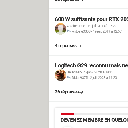
600 W suffisants pour RTX 20
Antoine0308
-
19 juil. 2019 à 12:29
Antoine0308
-
19 juil. 2019 à 12:57
4 réponses
Logitech G29 reconnu mais ne 
Hellrqiser
-
26 janv. 2020 à 18:13
Dida_9375
-
2 juil. 2023 à 11:20
26 réponses
DEVENEZ MEMBRE EN QUELQU