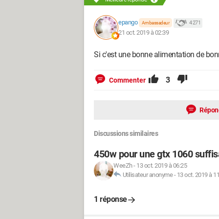
epango
4 271
Ambassadeur
21 oct. 2019 à 02:39
Si c'est une bonne alimentation de bo
3
Commenter
Répon
Discussions similaires
450w pour une gtx 1060 suffis
WeeZh
-
13 oct. 2019 à 06:25
Utilisateur anonyme
-
13 oct. 2019 à 1
1 réponse