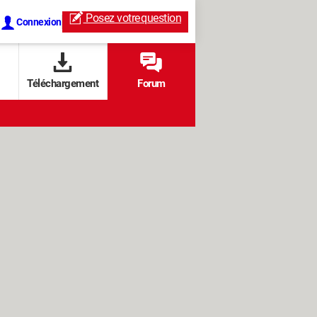
Posez votre
question
Connexion
Téléchargement
Forum