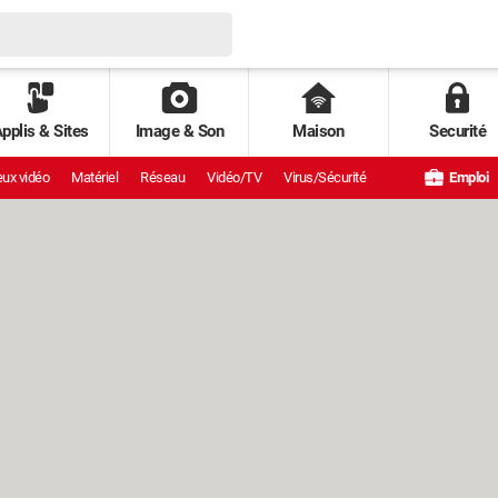
pplis & Sites
Image & Son
Maison
Securité
ux vidéo
Matériel
Réseau
Vidéo/TV
Virus/Sécurité
Emploi