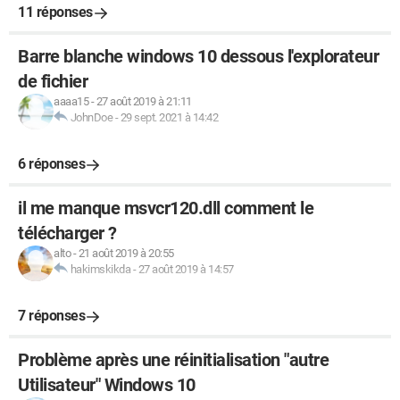
11 réponses
Barre blanche windows 10 dessous l'explorateur
de fichier
aaaa15
-
27 août 2019 à 21:11
JohnDoe
-
29 sept. 2021 à 14:42
6 réponses
il me manque msvcr120.dll comment le
télécharger ?
alto
-
21 août 2019 à 20:55
hakimskikda
-
27 août 2019 à 14:57
7 réponses
Problème après une réinitialisation "autre
Utilisateur" Windows 10