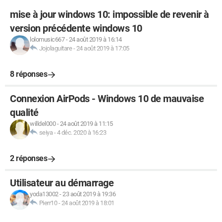
mise à jour windows 10: impossible de revenir à
version précédente windows 10
lolomusic667
-
24 août 2019 à 16:14
Jojolaguitare
-
24 août 2019 à 17:05
8 réponses
Connexion AirPods - Windows 10 de mauvaise
qualité
willdel000
-
24 août 2019 à 11:15
seiya
-
4 déc. 2020 à 16:23
2 réponses
Utilisateur au démarrage
yoda13002
-
23 août 2019 à 19:36
Pierr10
-
24 août 2019 à 18:01