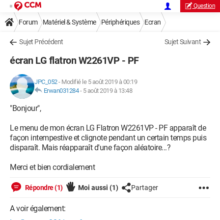
Question
Forum
Matériel & Système
Périphériques
Ecran
Sujet Précédent
Sujet Suivant
écran LG flatron W2261VP - PF
JPC_052
-
Modifié le 5 août 2019 à 00:19
Erwan031284
-
5 août 2019 à 13:48
"Bonjour",
Le menu de mon écran LG Flatron W2261VP - PF apparaît de
façon intempestive et clignote pendant un certain temps puis
disparaît. Mais réapparaît d'une façon aléatoire...?
Merci et bien cordialement
Répondre (1)
Moi aussi
(1)
Partager
A voir également: