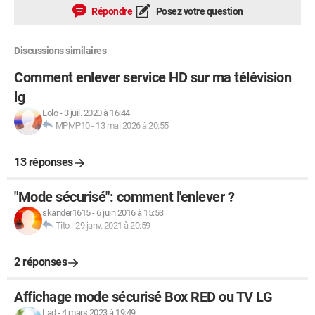
Répondre
Posez votre question
Discussions similaires
Comment enlever service HD sur ma télévision
lg
Lolo
-
3 juil. 2020 à 16:44
MPMP10
-
13 mai 2026 à 20:55
13 réponses
"Mode sécurisé": comment l'enlever ?
skander1615
-
6 juin 2016 à 15:53
Tito
-
29 janv. 2021 à 20:59
2 réponses
Affichage mode sécurisé Box RED ou TV LG
Lad
-
4 mars 2023 à 19:49