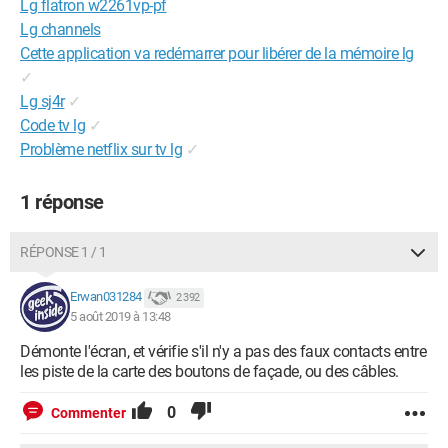
Lg flatron w2261vp-pf
Lg channels
Cette application va redémarrer pour libérer de la mémoire lg
✓
Lg sj4r
✓
Code tv lg
✓
Problème netflix sur tv lg
✓
1 réponse
RÉPONSE 1 / 1
Erwan031284
2 392
5 août 2019 à 13:48
Démonte l'écran, et vérifie s'il n'y a pas des faux contacts entre
les piste de la carte des boutons de façade, ou des câbles.
0
Commenter