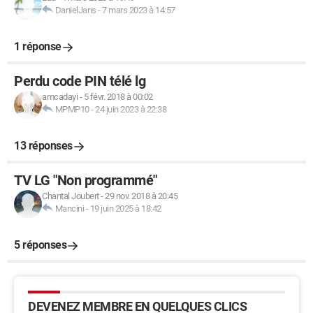
DanielJans
-
7 mars 2023 à 14:57
1 réponse
Perdu code PIN télé lg
amcadayi
-
5 févr. 2018 à 00:02
MPMP10
-
24 juin 2023 à 22:38
13 réponses
TV LG "Non programmé"
Chantal Joubert
-
29 nov. 2018 à 20:45
Mancini
-
19 juin 2025 à 18:42
5 réponses
DEVENEZ MEMBRE EN QUELQUES CLICS