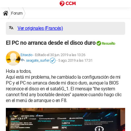
Forum
Ver originales (Francés)
El PC no arranca desde el disco duro
Resuelto
Erisezio
-
Editado el 30 jun. 2019 a las 13:26
seagate_surfer
-
5 ago. 2019 a las 17:31
Hola a todos,
Aquí está mi problema, he cambiado la configuración de mi
PC y el PC no arranca desde mi disco duro, aunque la BIOS
reconoce el disco en el sata6G_1. El mensaje "the system
cannot find any bootable devices" aparece cuando hago clic
en el menú de arranque o en F8.