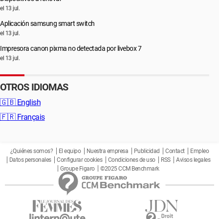
el 13 jul.
Aplicación samsung smart switch
el 13 jul.
Impresora canon pixma no detectada por livebox 7
el 13 jul.
OTROS IDIOMAS
🇬🇧
English
🇫🇷
Français
¿Quiénes somos?
El equipo
Nuestra empresa
Publicidad
Contact
Empleo
Datos personales
Configurar cookies
Condiciones de uso
RSS
Avisos legales
Groupe Figaro
©2025 CCM Benchmark