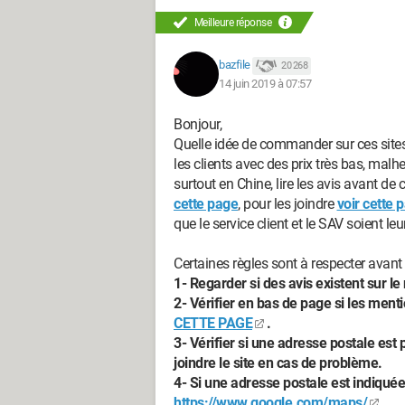
Meilleure réponse
bazfile
20 268
14 juin 2019 à 07:57
Bonjour,
Quelle idée de commander sur ces sites ch
les clients avec des prix très bas, malh
surtout en Chine, lire les avis avant de
cette page
, pour les joindre
voir cette 
que le service client et le SAV soient leur
Certaines règles sont à respecter avan
1- Regarder si des avis existent sur le 
2- Vérifier en bas de page si les men
CETTE PAGE
.
3- Vérifier si une adresse postale est 
joindre le site en cas de problème.
4- Si une adresse postale est indiquée 
https://www.google.com/maps/