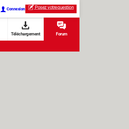
Posez votre
question
Connexion
Téléchargement
Forum