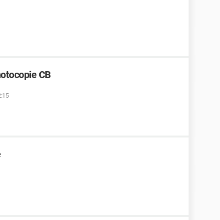
hotocopie CB
2:15
e