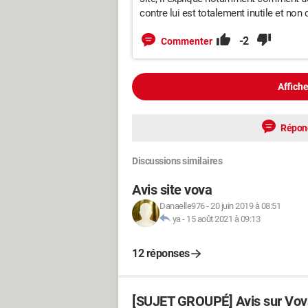
contre lui est totalement inutile et non c
-2
Commenter
Affiche
Répon
Discussions similaires
Avis site vova
Danaelle976
-
20 juin 2019 à 08:51
ya
-
15 août 2021 à 09:13
12 réponses
[SUJET GROUPÉ] Avis sur Vova: