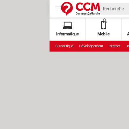
Informatique
Mobile
A
Bureautique
Développement
Internet
Je