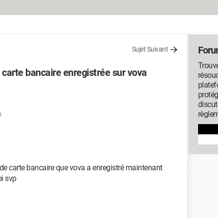
Foru
Sujet Suivant
Trouv
 carte bancaire enregistrée sur vova
résou
platef
protég
discut
règlem
3
de carte bancaire que vova a enregistré maintenant
i svp