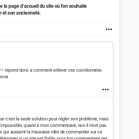
e la page d’accueil du site où l'on souhaite
n et son ancienneté.
??‍♂️ répond donc a comment enlever ces coordonnées
 vova
car c'est la seule solution pour régler son problème, mais
oir impossible, quand à mon commentaire, non il n'est pas
nnes qui auraient la mauvaise idée de commander sur ce
erminer si un site est fiable, pour ton commentaire par