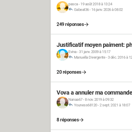
pasca
-
19 août 2018 à 13:24
Gabeat36
-
16 janv. 2026 à 08:02
249 réponses
Justificatif moyen paiment: p
Evina
-
31 janv. 2009 à 15:17
Manuella Divergente
-
3 déc. 2016 à 1
20 réponses
Vova a annuler ma command
Nanaa67
-
8 nov. 2019 à 09:32
Youness68120
-
2 sept. 2021 à 18:07
8 réponses