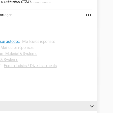
dération CCM !.......................
artager
sur autodoc
- Meilleures réponses
- Meilleures réponses
um Matériel & Système
 & Système
✓
-
Forum Loisirs / Divertissements