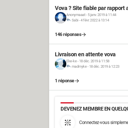
Vova ? Site fiable par rapport
Anonymaaat
-
5 janv. 2019 à 11:44
Sabi
-
4 févr. 2022 à 13:14
146 réponses
Livraison en attente vova
Eke-ke
-
18 déc. 2019 à 11:58
madmyke
-
18 déc. 2019 à 12:23
1 réponse
DEVENEZ MEMBRE EN QUELQU
Connectez-vous simplemen