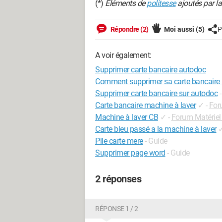
(*)
Éléments de
politesse
ajoutés par la mo
Répondre (2)
Moi aussi
(5)
P
A voir également:
Supprimer carte bancaire autodoc
Comment supprimer sa carte bancaire 
Supprimer carte bancaire sur autodoc
Carte bancaire machine à laver
✓
-
For
Machine à laver CB
✓
-
Forum Matériel
Carte bleu passé a la machine à laver
Pile carte mere
- Guide
Supprimer page word
- Guide
2 réponses
RÉPONSE 1 / 2