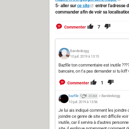
5- aller sur
ce site
entrer l'adresse d
commander afin de voir sa localisatio
7
Commenter
Bandedezgg
10 juil. 2019 à 13:15
Bazfile ton commentaire est inutile ??
bancaire, on t'a pas demander si tu kiff
1
Commenter
bazfile
>
Bandedezgg
20 268
10 juil. 2019 à 13:56
Je lui ais indiqué comment les joindre 
joindre ce genre de site est difficile v
inutile, car il servira à d'autres perso
site, il explique notamment comment dét