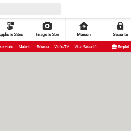
pplis & Sites
Image & Son
Maison
Securité
ux vidéo
Matériel
Réseau
Vidéo/TV
Virus/Sécurité
Emploi