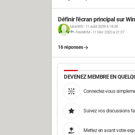
Définir l'écran principal sur W
lukix900
-
11 août 2009 à 18:28
FireMKM
-
11 févr. 2020 à 21:37
16 réponses
DEVENEZ MEMBRE EN QUELQU
Connectez-vous simplemen
Suivez vos discussions fa
Mettez en avant votre exp