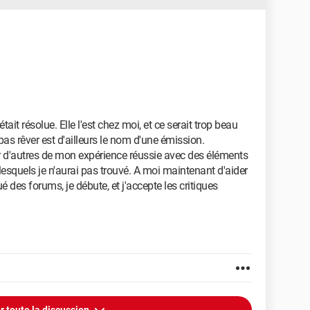
n7) doit être en mode GRANDES ICONES pour voir la
 dans Strategies locales-->attribution des droits
->Stratégie de sécurité locale -> Stratégie locale ->
pas autoriser l'énumération anonyme des comptes et
tait résolue. Elle l'est chez moi, et ce serait trop beau
 pas autoriser l'énumération anonyme des comptes SAM"
 pas rêver est d'ailleurs le nom d'une émission.
er d'autres de mon expérience réussie avec des éléments
lesquels je n'aurai pas trouvé. A moi maintenant d'aider
 des forums, je débute, et j'accepte les critiques
ésent dans plusieurs forums et semble ardu et tenace.