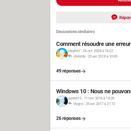
Affiche
Répon
Discussions similaires
Comment résoudre une erreur
steph67
-
26 oct. 2004 à 16:22
christdx
-
20 avr. 2018 à 10:00
49 réponses
Windows 10 : Nous ne pouvons
aurere12
-
11 nov. 2016 à 18:20
Vegco
-
25 avr. 2017 à 21:12
26 réponses