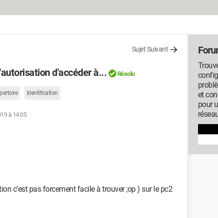
Foru
Sujet Suivant
Trouve
autorisation d'accéder à...
Résolu
config
probl
pertoire
Identification
et con
pour u
résea
019 à 14:05
ion c'est pas forcement facile à trouver ;op ) sur le pc2