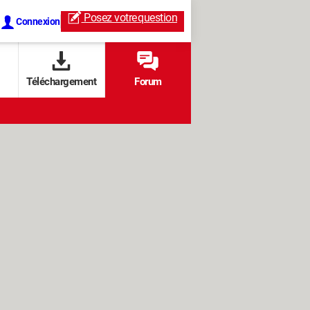
Posez votre
question
Connexion
Téléchargement
Forum