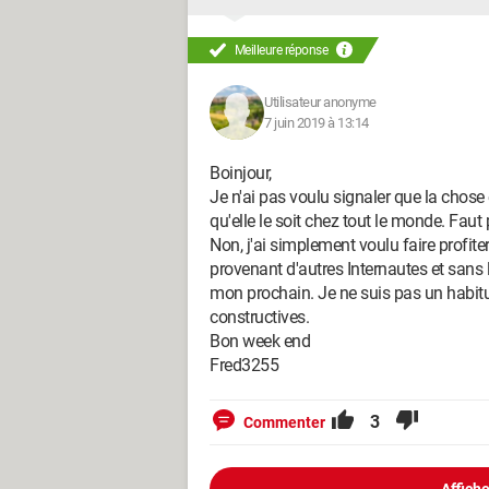
- que le panneau de configuration (wi
fonction qu'il mentionne
Meilleure réponse
- que le PC avait bien TOUT LE MONDE...
utilisateurs
Utilisateur anonyme
- mais que dans options d'administation 
7 juin 2019 à 13:14
Option de sécurité :
- j'ai DéSACTIVé : "Accès réseau : ne 
Boinjour,
partages SAM"
Je n'ai pas voulu signaler que la chose é
- j'ai DéSACTIVé : "Accès réseau : ne
qu'elle le soit chez tout le monde. Faut
- plus reboot des PC concernés
Non, j'ai simplement voulu faire profit
et ça marche !!!
provenant d'autres Internautes et sans 
mon prochain. Je ne suis pas un habitué
Merci à Poupou, car ce problème est pr
constructives.
Bon week end
fred3255
Fred3255
3
Commenter