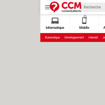
Informatique
Mobile
A
Bureautique
Développement
Internet
Je