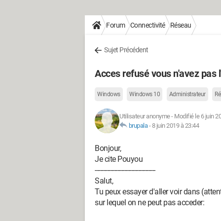
Forum
Connectivité
Réseau
Sujet Précédent
Acces refusé vous n'avez pas l'
Windows
Windows 10
Administrateur
Ré
Utilisateur anonyme
-
Modifié le 6 juin 2
brupala
-
8 juin 2019 à 23:44
Bonjour,
Je cite Pouyou
-----------------------------------
Salut,
Tu peux essayer d'aller voir dans (attent
sur lequel on ne peut pas acceder: