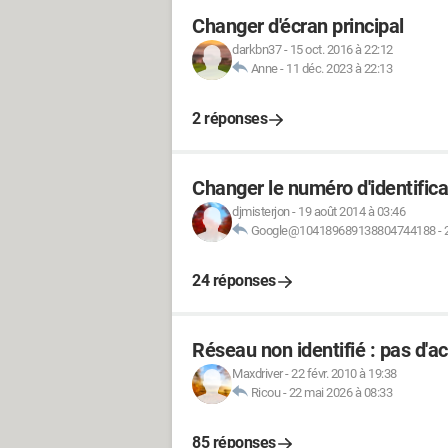
Changer d'écran principal
darkbn37
-
15 oct. 2016 à 22:12
Anne
-
11 déc. 2023 à 22:13
2 réponses
Changer le numéro d'identifica
djmisterjon
-
19 août 2014 à 03:46
Google@104189689138804744188
-
24 réponses
Réseau non identifié : pas d'ac
Maxdriver
-
22 févr. 2010 à 19:38
Ricou
-
22 mai 2026 à 08:33
85 réponses