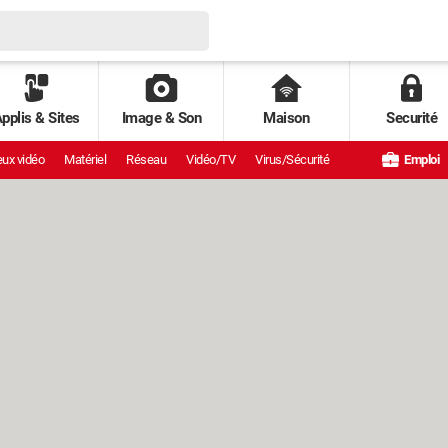
pplis & Sites
Image & Son
Maison
Securité
ux vidéo
Matériel
Réseau
Vidéo/TV
Virus/Sécurité
Emploi