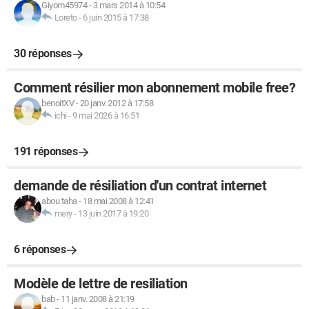
Giyom45974
-
3 mars 2014 à 10:54
Loreto
-
6 juin 2015 à 17:38
30 réponses
Comment résilier mon abonnement mobile free?
benoitXV
-
20 janv. 2012 à 17:58
ichi
-
9 mai 2026 à 16:51
191 réponses
demande de résiliation d'un contrat internet
abou taha
-
18 mai 2008 à 12:41
mery
-
13 juin 2017 à 19:20
6 réponses
Modèle de lettre de resiliation
bab
-
11 janv. 2008 à 21:19