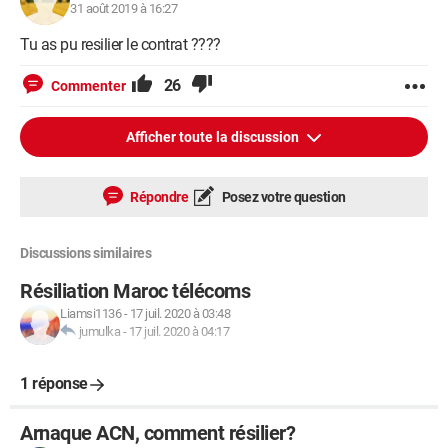
31 août 2019 à 16:27
Tu as pu resilier le contrat ????
26
Commenter
Afficher toute la discussion
Répondre
Posez votre question
Discussions similaires
Résiliation Maroc télécoms
Liamsi1136
-
17 juil. 2020 à 03:48
jumulka
-
17 juil. 2020 à 04:17
1 réponse
Arnaque ACN, comment résilier?