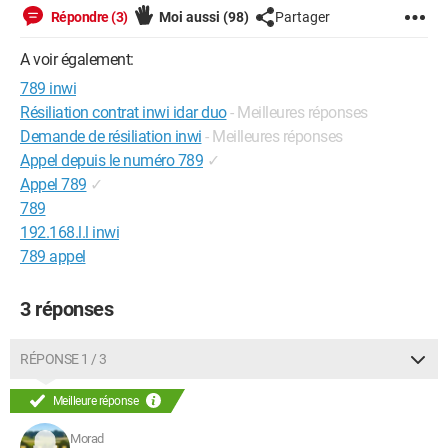
Répondre (3)
Moi aussi
(98)
Partager
A voir également:
789 inwi
Résiliation contrat inwi idar duo
- Meilleures réponses
Demande de résiliation inwi
- Meilleures réponses
Appel depuis le numéro 789
✓
Appel 789
✓
789
192.168.l.l inwi
789 appel
3 réponses
RÉPONSE 1 / 3
Meilleure réponse
Morad