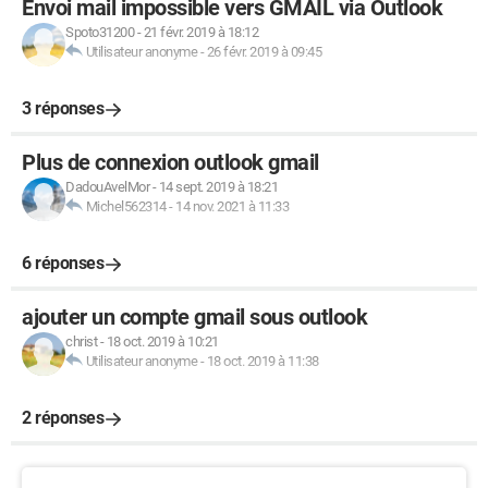
Envoi mail impossible vers GMAIL via Outlook
Spoto31200
-
21 févr. 2019 à 18:12
Utilisateur anonyme
-
26 févr. 2019 à 09:45
3 réponses
Plus de connexion outlook gmail
DadouAvelMor
-
14 sept. 2019 à 18:21
Michel562314
-
14 nov. 2021 à 11:33
6 réponses
ajouter un compte gmail sous outlook
christ
-
18 oct. 2019 à 10:21
Utilisateur anonyme
-
18 oct. 2019 à 11:38
2 réponses