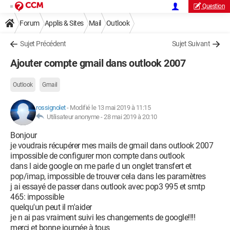
Question
Forum
Applis & Sites
Mail
Outlook
Sujet Précédent
Sujet Suivant
Ajouter compte gmail dans outlook 2007
Outlook
Gmail
rossignolet
-
Modifié le 13 mai 2019 à 11:15
Utilisateur anonyme -
28 mai 2019 à 20:10
Bonjour
je voudrais récupérer mes mails de gmail dans outlook 2007
impossible de configurer mon compte dans outlook
dans l aide google on me parle d un onglet transfert et
pop/imap, impossible de trouver cela dans les paramètres
j ai essayé de passer dans outlook avec pop3 995 et smtp
465: impossible
quelqu'un peut il m'aider
je n ai pas vraiment suivi les changements de google!!!!
merci et bonne journée à tous