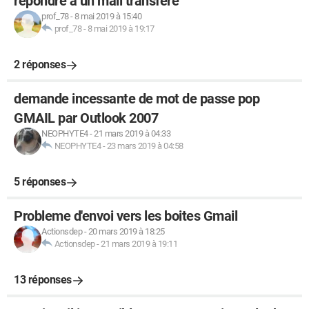
répondre à un mail transféré
prof_78
-
8 mai 2019 à 15:40
prof_78
-
8 mai 2019 à 19:17
2 réponses
demande incessante de mot de passe pop
GMAIL par Outlook 2007
NEOPHYTE4
-
21 mars 2019 à 04:33
NEOPHYTE4
-
23 mars 2019 à 04:58
5 réponses
Probleme d'envoi vers les boites Gmail
Actionsdep
-
20 mars 2019 à 18:25
Actionsdep
-
21 mars 2019 à 19:11
13 réponses