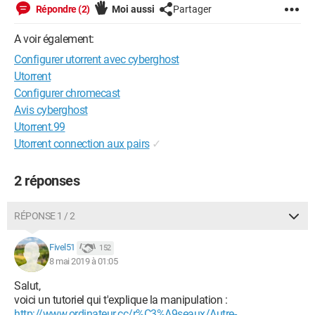
Répondre (2)
Moi aussi
Partager
A voir également:
Configurer utorrent avec cyberghost
Utorrent
Configurer chromecast
Avis cyberghost
Utorrent.99
Utorrent connection aux pairs
✓
2 réponses
RÉPONSE 1 / 2
Fivel51
152
8 mai 2019 à 01:05
Salut,
voici un tutoriel qui t'explique la manipulation :
http://www.ordinateur.cc/r%C3%A9seaux/Autre-