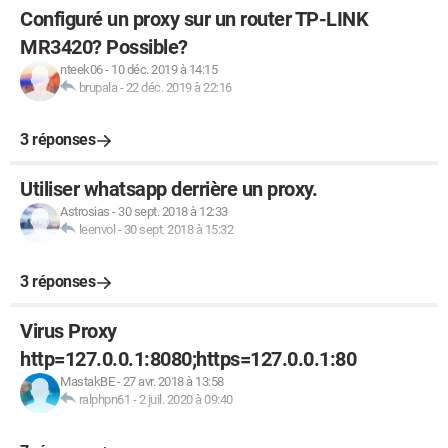
Configuré un proxy sur un router TP-LINK
MR3420? Possible?
nteek06
-
10 déc. 2019 à 14:15
brupala
-
22 déc. 2019 à 22:16
3 réponses
Utiliser whatsapp derrière un proxy.
Astrosias
-
30 sept. 2018 à 12:33
leenvol
-
30 sept. 2018 à 15:32
3 réponses
Virus Proxy
http=127.0.0.1:8080;https=127.0.0.1:80
MastakBE
-
27 avr. 2018 à 13:58
ralphpn61
-
2 juil. 2020 à 09:40