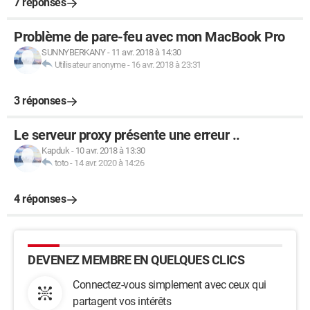
7 réponses
Problème de pare-feu avec mon MacBook Pro
SUNNYBERKANY
-
11 avr. 2018 à 14:30
Utilisateur anonyme
-
16 avr. 2018 à 23:31
3 réponses
Le serveur proxy présente une erreur ..
Kapduk
-
10 avr. 2018 à 13:30
toto
-
14 avr. 2020 à 14:26
4 réponses
DEVENEZ MEMBRE EN QUELQUES CLICS
Connectez-vous simplement avec ceux qui
partagent vos intérêts