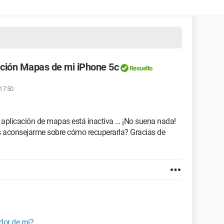
ación Mapas de mi iPhone 5c
Resuelto
 17:50
aplicación de mapas está inactiva ... ¡No suena nada!
es aconsejarme sobre cómo recuperarla? Gracias de
dor de mí?