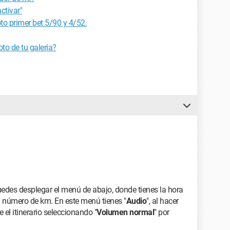
activar"
to primer bet 5/90 y 4/52.
oto de tu galería?
puedes desplegar el menú de abajo, donde tienes la hora
 el número de km. En este menú tienes "
Audio
", al hacer
e el itinerario seleccionando "
Volumen normal
" por