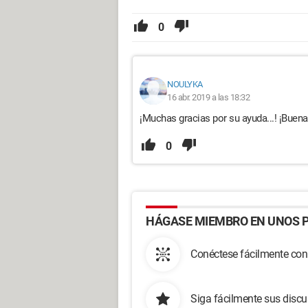
0
NOULYKA
16 abr. 2019 a las 18:32
¡Muchas gracias por su ayuda...! ¡Buena
0
HÁGASE MIEMBRO EN UNOS P
Conéctese fácilmente con
Siga fácilmente sus disc