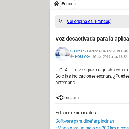
Forum
Ver originales (Francés)
Voz desactivada para la aplic
NOULYKA
-
Editado el 16 abr. 2019 a las
NOULYKA
-
16 abr. 2019 a las 18:32
¡HOLA ... La voz que me guiaba con mi 
Solo las indicaciones escritas. ¿Pued
antemano ...
Compartir
Enlaces relacionados:
Software para diseñar piscinas
¿Mapa para un radio de 200 km alrede