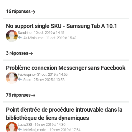
16 réponses
No support single SKU - Samsung Tab A 10.1
Sandrine
-
10 oct. 2019 à 14:45
AluMinioume
-
11 oct. 2019 à 15:42
3 réponses
Problème connexion Messenger sans Facebook
Fablespino
-
31 oct. 2019 à 14:55
Soso
-
25 nov. 2025 à 10:58
76 réponses
Point d'entrée de procédure introuvable dans la
bibliothèque de liens dynamiques
Lauw238
-
16 nov. 2019 à 14:30
Malekal_morte-
-
19 nov. 2019 à 17:54