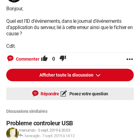
Object[] args)
à
Bonjour,
Microsoft.UpdateServices.UI.SnapIn.Wizards.ServerCleanu
p.ServerCleanupWizard.OnCleanupComplete(Object sender,
Quel est l'ID d'événements, dans le journal d’événements
PerformCleanupCompletedEventArgs e)
d’application du serveur, lié à cette erreur ainsi que le fichier en
cause ?
J'ai essayé ce qui est indiqué par le message d'erreur mais
rien. Je précise que je suis sur un Windows server 2012
Cdlt.
Voila voila, si quelqu'un à une solution, je suis preneur. Si ça
0
Commenter
manque d'information, je reste disponible.
Afficher toute la discussion
Cordialement,
Répondre
Posez votre question
Discussions similaires
Probleme controleur USB
manumzo
-
3 sept. 2019 à 20:03
kaneagle
-
7 sept. 2019 à 14:12