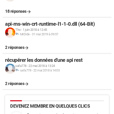
18 réponses
api-ms-win-crt-runtime-l1-1-0.dll (64-Bit)
Tho
-
1 juin 2018 à 12:45
MrDide
-
31 mai 2019 à 09:57
2 réponses
récupérer les données d'une api rest
safa778
-
22 mai 2018 à 13:24
safa778
-
22 mai 2018 à 14:03
2 réponses
DEVENEZ MEMBRE EN QUELQUES CLICS