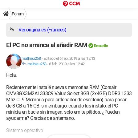
Forum
Ver originales (Francés)
El PC no arranca al añadir RAM
Resuelto
mathieu258
-
Editado el 6 feb. 2019 a las 12:13
mathieu258
-
6 feb. 2019 a las 12:42
Hola,
Recientemente instalé nuevas memorias RAM (Corsair
CMV8GX3M2A1333C9 Value Select 8GB (2x4GB) DDR3 1333
Mhz CL9 Memoria para ordenador de escritorio) para pasar
de 8 GB a 16 GB, sin embargo, cuando las instalo, el PC
reinicia en bucle sin imagen, solo emite pitidos. ¿Pueden
ayudarme? Gracias de antemano.
Sistema operativo
Windows 10 ‎(X64)‎ 1803