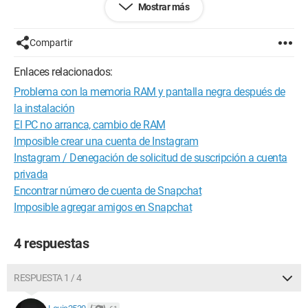
Mostrar más
Fecha de instalación: 13/05/2018
Procesador
Compartir
Intel Core i5 3570K a 3.40 GHz
Frecuencia medida (core0): 3.70 GHz
Enlaces relacionados:
Número de núcleos: 4 físicos, 4 lógicos
Problema con la memoria RAM y pantalla negra después de
Socket: Socket 1155 LGA
Temperatura CPU (core 0): 31 °C
la instalación
El PC no arranca, cambio de RAM
Placa base
Imposible crear una cuenta de Instagram
MSI Z77A-G45 (MS-7752) 1.0
Instagram / Denegación de solicitud de suscripción a cuenta
Número de serie (placa base): Por llenar por O.E.M.
privada
Número SKU: Por llenar por O.E.M.
Versión del BIOS: V2.7
Encontrar número de cuenta de Snapchat
Fecha: 24/10/2012
Imposible agregar amigos en Snapchat
Chipset
4 respuestas
Puente norte: Intel Ivy Bridge
Identificador de revisión: 09
Puente sur: Intel Z77
RESPUESTA 1 / 4
Identificador de revisión: 04