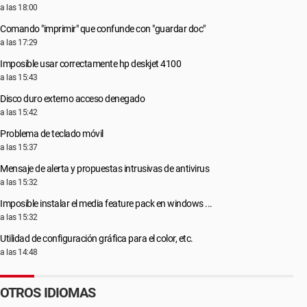
Configuración:
Windows / Firefox 65.0
a las 18:00
Comando "imprimir" que confunde con "guardar doc"
a las 17:29
Imposible usar correctamente hp deskjet 4100
a las 15:43
Disco duro externo acceso denegado
a las 15:42
Problema de teclado móvil
a las 15:37
Mensaje de alerta y propuestas intrusivas de antivirus
a las 15:32
Imposible instalar el media feature pack en windows ...
a las 15:32
Utilidad de configuración gráfica para el color, etc.
a las 14:48
OTROS IDIOMAS