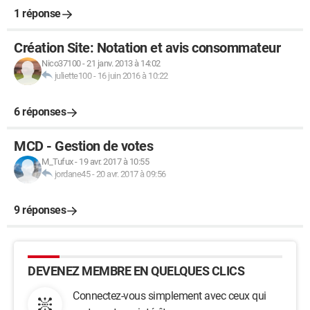
1 réponse
Création Site: Notation et avis consommateur
Nico37100
-
21 janv. 2013 à 14:02
juliette100
-
16 juin 2016 à 10:22
6 réponses
MCD - Gestion de votes
M_Tufux
-
19 avr. 2017 à 10:55
jordane45
-
20 avr. 2017 à 09:56
9 réponses
DEVENEZ MEMBRE EN QUELQUES CLICS
Connectez-vous simplement avec ceux qui