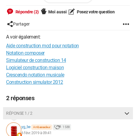
Je penser créer 3 tables une pour les données de l
Répondre (2)
Moi aussi
Posez votre question
Etablissement, une table pour les donnes de L'Evaluations
(accueil, duree fil attente,...) et une table pour les indicateurs de
Partager
notes (1 à 5).
A voir également:
Je pense que le nombre de 1, nombre 2...et total devront être
Aide construction mcd pour notation
calculé avec des requetes mysql ?
Notation composer
pouvez-vous m'aider à etablir ce MCD ?
Simulateur de construction 14
Logiciel construction maison
Crescendo notation musicale
Construction simulator 2012
2 réponses
RÉPONSE 1 / 2
yg_be
1 588
Ambassadeur
6 févr. 2019 à 09:41