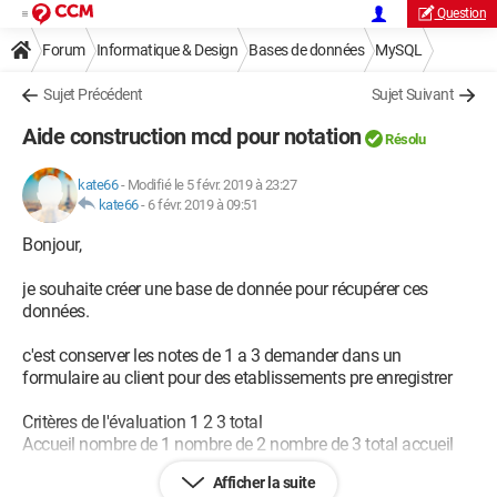
Question
Forum
Informatique & Design
Bases de données
MySQL
Sujet Précédent
Sujet Suivant
Aide construction mcd pour notation
Résolu
kate66
-
Modifié le 5 févr. 2019 à 23:27
kate66
-
6 févr. 2019 à 09:51
Bonjour,
je souhaite créer une base de donnée pour récupérer ces
données.
c'est conserver les notes de 1 a 3 demander dans un
formulaire au client pour des etablissements pre enregistrer
Critères de l'évaluation 1 2 3 total
Accueil nombre de 1 nombre de 2 nombre de 3 total accueil
Afficher la suite
Politesse nombre de 1 nombre de 2 nombre 3 total politesse