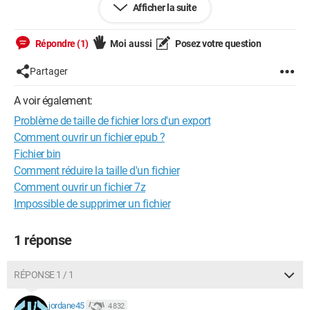
Afficher la suite
sauvegarde de toute la base.
Même en passant du temps à cocher les préfixes qui
m'intéressent, j'arrive au même problème : fichiers d'export de
Répondre (1)
Moi aussi
Posez votre question
tailles variées.
De plus, quand j'ouvre ce fichier avec un éditeur de texte, et si
Partager
je cherche les préfixes, c'est encore le folklore, sur mes quatre
préfixes, il y en a 1 2 3, jamais 4 présents...
A voir également:
Je viens de passer à la fibre, même si c'est un opérateur
Problème de taille de fichier lors d'un export
discount, ça fonctionne apparemment sans trop d'incidents.
Si c'est une question de coupures, elles proviendraient de
Comment ouvrir un fichier epub ?
Phpmyadmin ?
Fichier bin
Merci pour vos lumières,
Comment réduire la taille d'un fichier
C
Comment ouvrir un fichier 7z
Impossible de supprimer un fichier
1 réponse
RÉPONSE 1 / 1
jordane45
4 832