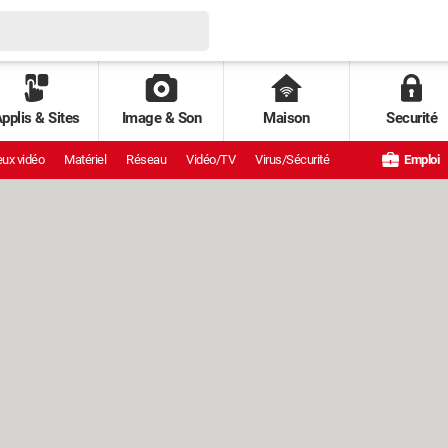
pplis & Sites
Image & Son
Maison
Securité
ux vidéo
Matériel
Réseau
Vidéo/TV
Virus/Sécurité
Emploi