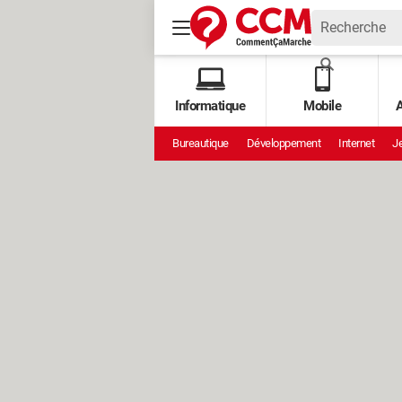
Informatique
Mobile
A
Bureautique
Développement
Internet
Je