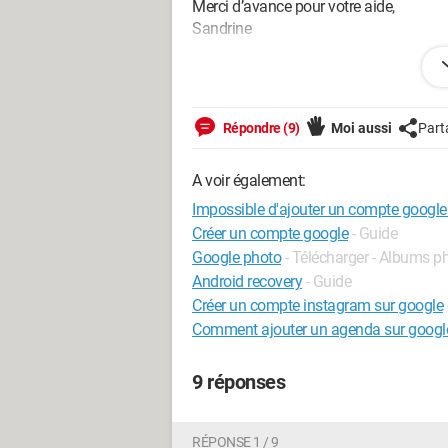
Merci d’avance pour votre aide,
Sandrine
Configuration:
iPhone / Safari 12.0
Répondre (9)
Moi aussi
Part
A voir également:
Impossible d'ajouter un compte google
Créer un compte google
- Guide
Google photo
- Télécharger - Albums p
Android recovery
- Guide
Créer un compte instagram sur google
Comment ajouter un agenda sur googl
9 réponses
RÉPONSE 1 / 9