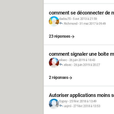
comment se déconnecter de m
dadou70
-
5 avr. 2013 à 21:59
Richmond
-
31 mai 2017 à 09:49
23 réponses
comment signaler une boite mai
elisec
-
26 juin 2019 à 18:43
elisec
-
26 juin 2019 à 20:27
2 réponses
Autoriser applications moins 
Gypsy
-
25 févr. 2018 à 13:49
usjml
-
27 févr. 2018 à 13:53