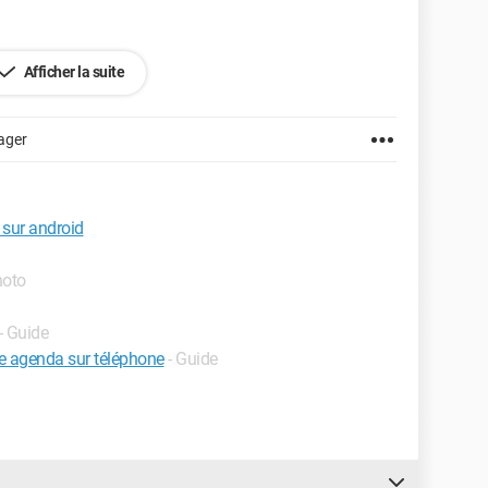
Afficher la suite
ager
 sur android
hoto
- Guide
e agenda sur téléphone
- Guide