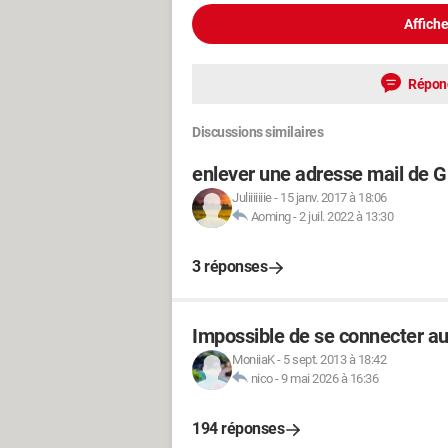
Affiche
Répon
Discussions similaires
enlever une adresse mail de 
Juliiiiiiie
-
15 janv. 2017 à 18:06
Aoming
-
2 juil. 2022 à 13:30
3 réponses
Impossible de se connecter au
MoniiaK
-
5 sept. 2013 à 18:42
nico
-
9 mai 2026 à 16:36
194 réponses