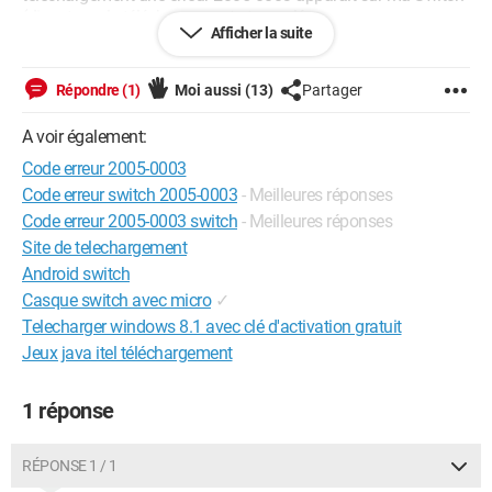
(disant que le téléchargement et annulée.
Afficher la suite
Donc ce que j'ai fait et de Formater ma carte microSD pour
retélécharger Warframe. Cela a marcher avec succes mais un
Répondre (1)
Moi aussi
(13)
Partager
autre problème surviens. Je ne peut plus télécharger Starlink.
(toujours avec ce message 2005-0003.
A voir également:
Code erreur 2005-0003
Voila. J'espere que vous avez compris ce qu'il ce passe avec
ma Switch et j'espere que vous trouverai des solution. Si vous
Code erreur switch 2005-0003
- Meilleures réponses
avez des question par rapport a ce problème n'hésiter pas.
Code erreur 2005-0003 switch
- Meilleures réponses
Site de telechargement
Android switch
Casque switch avec micro
✓
Telecharger windows 8.1 avec clé d'activation gratuit
Jeux java itel téléchargement
1 réponse
RÉPONSE 1 / 1