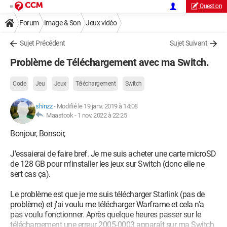
Question
Forum
Image & Son
Jeux vidéo
Sujet Précédent
Sujet Suivant
Problème de Téléchargement avec ma Switch.
Code
Jeu
Jeux
Téléchargement
Switch
shinzz
-
Modifié le 19 janv. 2019 à 14:08
Maastook -
1 nov. 2022 à 22:25
Bonjour, Bonsoir,
J'essaierai de faire bref. Je me suis acheter une carte microSD
de 128 GB pour m'installer les jeux sur Switch (donc elle ne
sert cas ça).
Le problème est que je me suis télécharger Starlink (pas de
problème) et j'ai voulu me télécharger Warframe et cela n'a
pas voulu fonctionner. Après quelque heures passer sur le
téléchargement une erreur 2005-0003 apparaît sur ma Switch