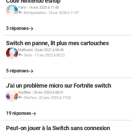
Code Nintendo eshop
Yann
-
14 avr. 2020 à 11:43
fermiparadoxx
-
14 avr. 2020 à 11:47
3 réponses
Switch en panne, lit plus mes cartouches
Mathurini
-
8 juin 2021 à 08:49
Deck
-
17 avr. 2022 à 00:22
5 réponses
J'ai un problème micro sur Fortnite switch
Skyillies
-
28 avr. 2020 à 08:41
Chichou
-
22 janv. 2023 à 17:00
19 réponses
Peut-on jouer à la Switch sans connexion