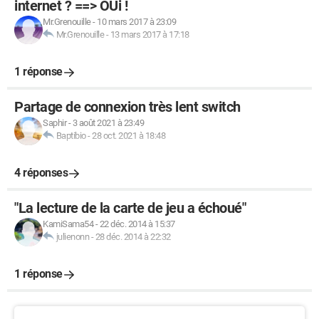
internet ? ==> OUi !
Mr.Grenouille
-
10 mars 2017 à 23:09
Mr.Grenouille
-
13 mars 2017 à 17:18
1 réponse
Partage de connexion très lent switch
Saphir
-
3 août 2021 à 23:49
Baptibio
-
28 oct. 2021 à 18:48
4 réponses
"La lecture de la carte de jeu a échoué"
KamiSama54
-
22 déc. 2014 à 15:37
julienonn
-
28 déc. 2014 à 22:32
1 réponse