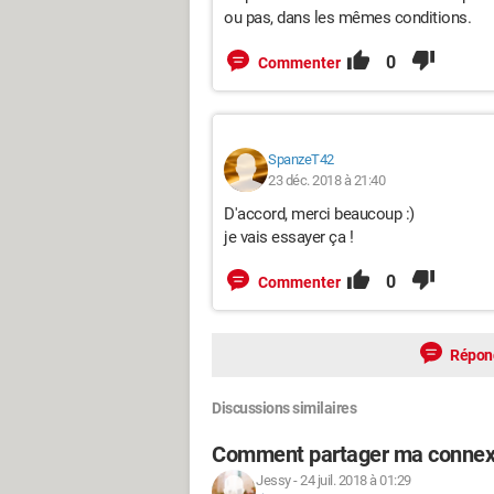
ou pas, dans les mêmes conditions.
0
Commenter
SpanzeT42
23 déc. 2018 à 21:40
D'accord, merci beaucoup :)
je vais essayer ça !
0
Commenter
Répon
Discussions similaires
Comment partager ma connexi
Jessy
-
24 juil. 2018 à 01:29