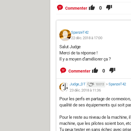
0
Commenter
SpanzeT42
22 déc. 2018 à 17:00
Salut Judge
Merci de ta réponse !
Il y a moyen d’améliorer ça ?
0
Commenter
Judge_DT
>
SpanzeT42
10 013
23 déc. 2018 à 11:36
Pour les perfs en partage de connexion,
qualité de ses équipements qui soit pas
Pour le reste au niveau de la machine, il
machine, que les pilotes soient bon, et
Tu peux tester en sans échec avec prise