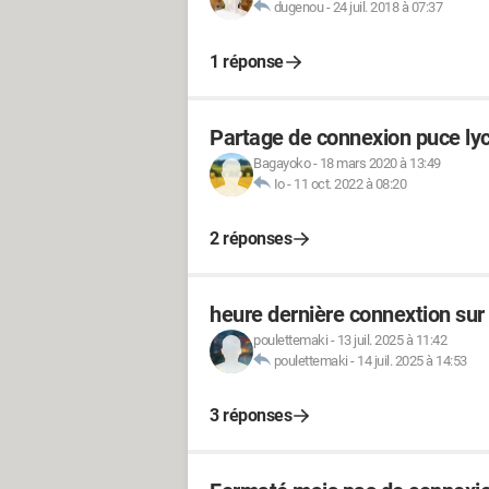
dugenou
-
24 juil. 2018 à 07:37
1 réponse
Partage de connexion puce ly
Bagayoko
-
18 mars 2020 à 13:49
Io
-
11 oct. 2022 à 08:20
2 réponses
heure dernière connextion su
poulettemaki
-
13 juil. 2025 à 11:42
poulettemaki
-
14 juil. 2025 à 14:53
3 réponses