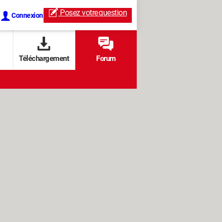
Posez votre
question
Connexion
Téléchargement
Forum