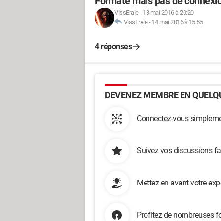
Formaté mais pas de connexio
VissErale
-
13 mai 2016 à 20:20
VissErale
-
14 mai 2016 à 15:55
4 réponses
DEVENEZ MEMBRE EN QUELQU
Connectez-vous simplemen
Suivez vos discussions fa
Mettez en avant votre exp
Profitez de nombreuses fo