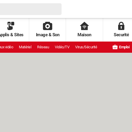
pplis & Sites
Image & Son
Maison
Securité
ux vidéo
Matériel
Réseau
Vidéo/TV
Virus/Sécurité
Emploi