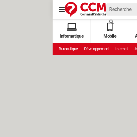
Informatique
Mobile
A
Bureautique
Développement
Internet
Je