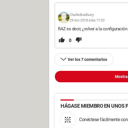
CharlieBradburry
29 nov. 2018 a las 11:33
RAZ es decir, ¿volver a la configuración
0
Ver los 7 comentarios
Mostra
HÁGASE MIEMBRO EN UNOS P
Conéctese fácilmente con