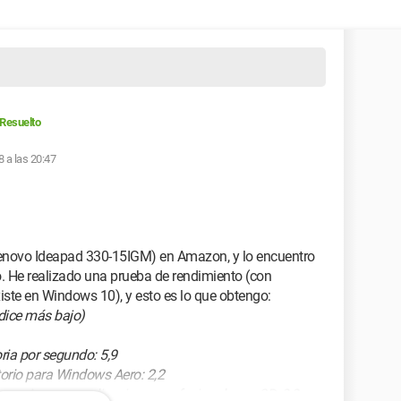
Resuelto
8 a las 20:47
Lenovo Ideapad 330-15IGM) en Amazon, y lo encuentro
. He realizado una prueba de rendimiento (con
ste en Windows 10), y esto es lo que obtengo:
ndice más bajo)
a por segundo: 5,9
torio para Windows Aero: 2,2
para juegos y aplicaciones profesionales en 3D: 9,9