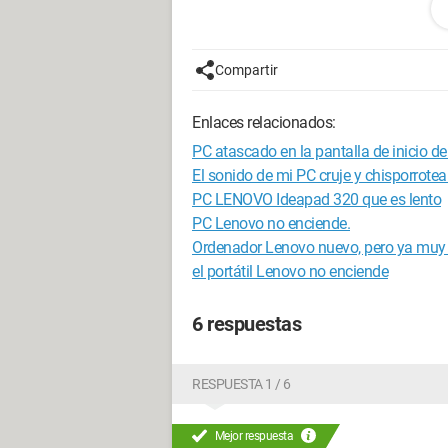
Disco duro primario Tasa de transferenc
Microsoft Windows 10 Familia | 17134 |
Compartir
Sé que no compré un monstruo de compe
ordenador tiene algún problema y debo
Enlaces relacionados:
Gracias de antemano
PC atascado en la pantalla de inicio 
El sonido de mi PC cruje y chisporrotea
Configuración:
Windows / Chrome 70.
PC LENOVO Ideapad 320 que es lento
PC Lenovo no enciende.
Ordenador Lenovo nuevo, pero ya muy 
el portátil Lenovo no enciende
6 respuestas
RESPUESTA 1 / 6
Mejor respuesta