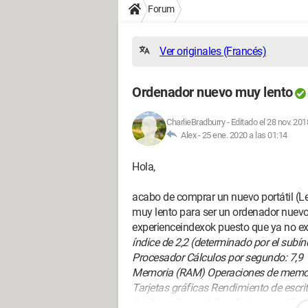
Forum
Ver originales (Francés)
Ordenador nuevo muy lento
CharlieBradburry
-
Editado el 28 nov. 201
Alex -
25 ene. 2020 a las 01:14
Hola,
acabo de comprar un nuevo portátil (
muy lento para ser un ordenador nuevo
experienceindexok puesto que ya no exi
índice de 2,2 (determinado por el subí
Procesador Cálculos por segundo: 7,9
Memoria (RAM) Operaciones de memori
Tarjetas gráficas Rendimiento de escri
Gráficos (juegos) Rendimiento gráfico 