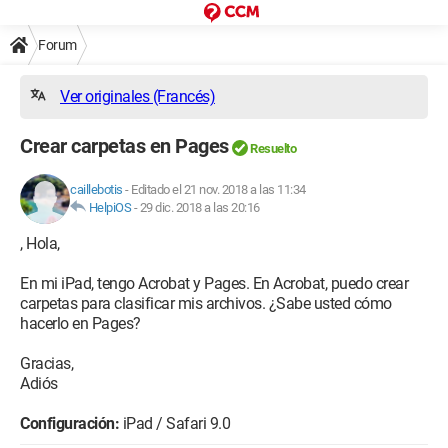
Forum
Ver originales (Francés)
Crear carpetas en Pages
Resuelto
caillebotis
-
Editado el 21 nov. 2018 a las 11:34
HelpiOS
-
29 dic. 2018 a las 20:16
, Hola,
En mi iPad, tengo Acrobat y Pages. En Acrobat, puedo crear
carpetas para clasificar mis archivos. ¿Sabe usted cómo
hacerlo en Pages?
Gracias,
Adiós
Configuración:
iPad / Safari 9.0