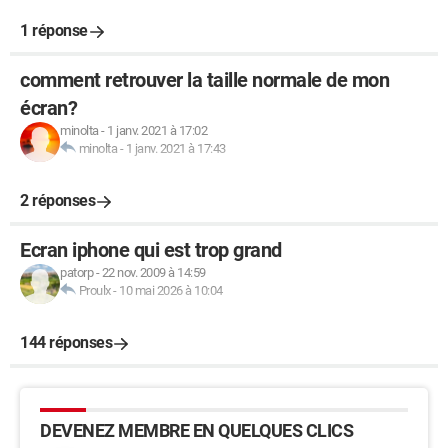
1 réponse
comment retrouver la taille normale de mon
écran?
minolta
-
1 janv. 2021 à 17:02
minolta
-
1 janv. 2021 à 17:43
2 réponses
Ecran iphone qui est trop grand
patorp
-
22 nov. 2009 à 14:59
Proulx
-
10 mai 2026 à 10:04
144 réponses
DEVENEZ MEMBRE EN QUELQUES CLICS