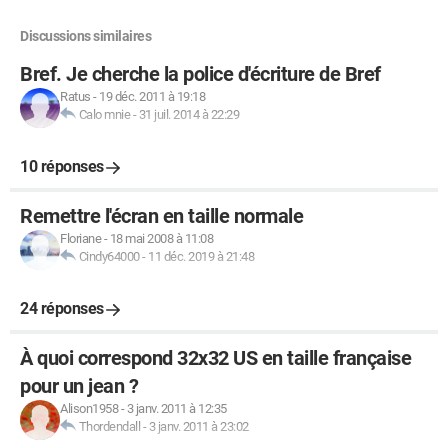
Discussions similaires
Bref. Je cherche la police d'écriture de Bref
Ratus
-
19 déc. 2011 à 19:18
Calo mnie
-
31 juil. 2014 à 22:29
10 réponses
Remettre l'écran en taille normale
Floriane
-
18 mai 2008 à 11:08
Cindy64000
-
11 déc. 2019 à 21:48
24 réponses
À quoi correspond 32x32 US en taille française
pour un jean ?
Alison1958
-
3 janv. 2011 à 12:35
Thordendall
-
3 janv. 2011 à 23:02