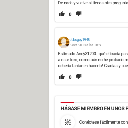
De nada y vuelve si tienes otra pregunta
0
dubugey1948
5 oct. 2018 a las 18:50
Estimado Andy31200, ¡qué eficacia para 
a este foro, como aún no he probado mi
debería tardar en hacerlo! Gracias y bu
0
HÁGASE MIEMBRO EN UNOS P
Conéctese fácilmente con