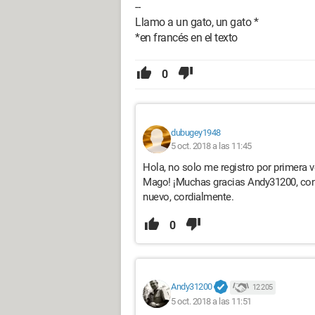
--
Llamo a un gato, un gato *
*en francés en el texto
0
dubugey1948
5 oct. 2018 a las 11:45
Hola, no solo me registro por primera 
Mago! ¡Muchas gracias Andy31200, con 
nuevo, cordialmente.
0
Andy31200
12 205
5 oct. 2018 a las 11:51