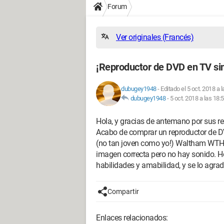
Forum
Ver originales (Francés)
¡Reproductor de DVD en TV sin
dubugey1948
-
Editado el 5 oct. 2018 a 
dubugey1948
-
5 oct. 2018 a las 18:
Hola, y gracias de antemano por sus r
Acabo de comprar un reproductor de DV
(no tan joven como yo!) Waltham WTHD
imagen correcta pero no hay sonido. H
habilidades y amabilidad, y se lo agra
Compartir
Enlaces relacionados: