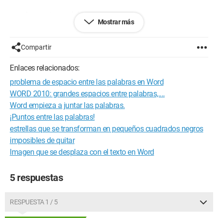
¡gracias por tu ayuda!
Mostrar más
Compartir
Enlaces relacionados:
problema de espacio entre las palabras en Word
WORD 2010: grandes espacios entre palabras,....
Word empieza a juntar las palabras.
¡Puntos entre las palabras!
estrellas que se transforman en pequeños cuadrados negros
imposibles de quitar
Imagen que se desplaza con el texto en Word
5 respuestas
RESPUESTA 1 / 5
Configuración:
Windows / Opera Next 54.0.2952.54