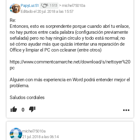
PapyLuc51
>
michel75010a
1 513
Editado el 20 jul. 2018 a las 15:57
Re:
Entonces, esto es sorprendente porque cuando abrí tu enlace,
no hay puntos entre cada palabra (configuración previamente
señalada) pero no hay ningún círculo y todo está normal; no
sé cómo ayudar más que quizás intentar una reparación de
Office y limpiar el PC con ccleaner (entre otros)
https://www.commentcamarche.net/download/s/nettoyer%20
pc
Alguien con más experiencia en Word podrá entender mejor el
problema.
Saludos cordiales
0
michel75010a
21 jul. 2018 a las 06:14