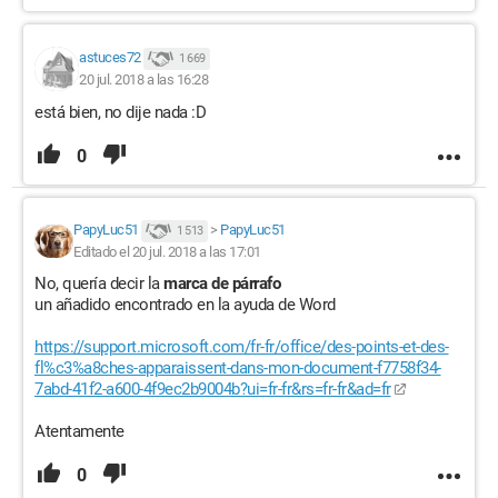
astuces72
1 669
20 jul. 2018 a las 16:28
está bien, no dije nada :D
0
PapyLuc51
>
PapyLuc51
1 513
Editado el 20 jul. 2018 a las 17:01
No, quería decir la
marca de párrafo
un añadido encontrado en la ayuda de Word
https://support.microsoft.com/fr-fr/office/des-points-et-des-
fl%c3%a8ches-apparaissent-dans-mon-document-f7758f34-
7abd-41f2-a600-4f9ec2b9004b?ui=fr-fr&rs=fr-fr&ad=fr
Atentamente
0