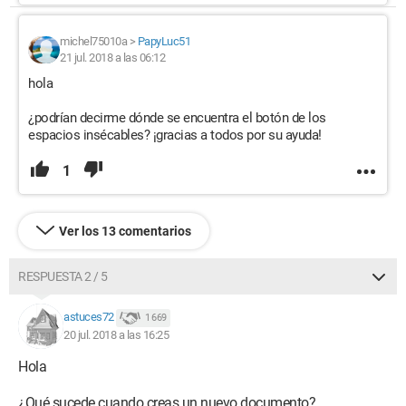
michel75010a
>
PapyLuc51
21 jul. 2018 a las 06:12
hola
¿podrían decirme dónde se encuentra el botón de los
espacios insécables? ¡gracias a todos por su ayuda!
1
Ver los 13 comentarios
RESPUESTA 2 / 5
astuces72
1 669
20 jul. 2018 a las 16:25
Hola
¿Qué sucede cuando creas un nuevo documento?