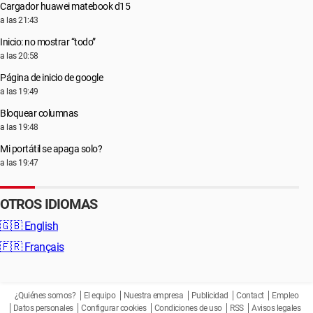
Cargador huawei matebook d15
a las 21:43
Inicio: no mostrar “todo”
a las 20:58
Página de inicio de google
a las 19:49
Bloquear columnas
a las 19:48
Mi portátil se apaga solo?
a las 19:47
OTROS IDIOMAS
🇬🇧
English
🇫🇷
Français
¿Quiénes somos?
El equipo
Nuestra empresa
Publicidad
Contact
Empleo
Datos personales
Configurar cookies
Condiciones de uso
RSS
Avisos legales