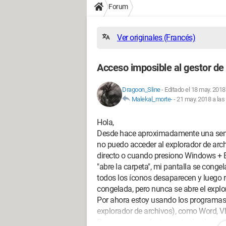
Forum
Ver originales (Francés)
Acceso imposible al gestor de
Dragoon_Sline
-
Editado el 18 may. 2018
Malekal_morte-
-
21 may. 2018 a las
Hola,
Desde hace aproximadamente una sem
no puedo acceder al explorador de arch
directo o cuando presiono Windows + 
"abre la carpeta", mi pantalla se congel
todos los íconos desaparecen y luego 
congelada, pero nunca se abre el explor
Por ahora estoy usando los programas qu
explorador de archivos), como Word, VLC,
Porque sorprendentemente, desde esto