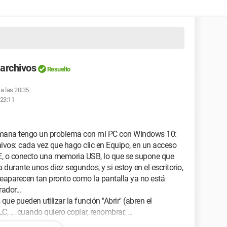
 archivos
Resuelto
 a las 20:35
 23:11
ana tengo un problema con mi PC con Windows 10:
ivos: cada vez que hago clic en Equipo, en un acceso
E, o conecto una memoria USB, lo que se supone que
a durante unos diez segundos, y si estoy en el escritorio,
reaparecen tan pronto como la pantalla ya no está
ador...
e pueden utilizar la función "Abrir" (abren el
 ... cuando quiero copiar, renombrar, ...
s programas (o incluso desde un navegador de