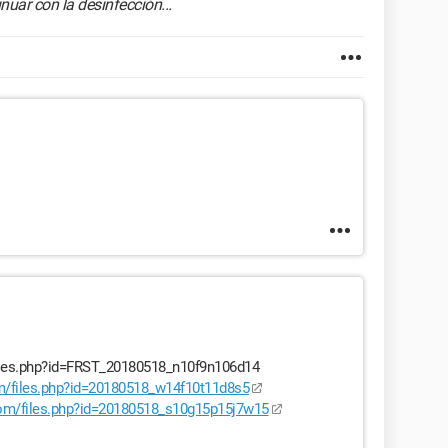
nuar con la desinfección...
m/files.php?id=FRST_20180518_n10f9n106d14
com/files.php?id=20180518_w14f10t11d8s5
.com/files.php?id=20180518_s10g15p15j7w15