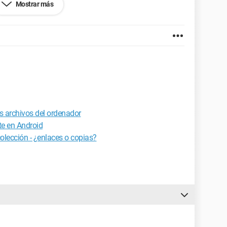
Mostrar más
to que no sé muy bien qué hacer, ¿quizás una
lización de Windows disponible, así que si pudieras
!
s archivos del ordenador
te en Android
colección - ¿enlaces o copias?