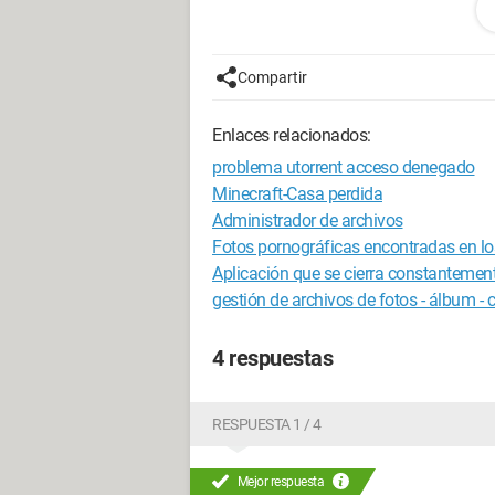
internet) el explorador funciona! Admi
reinicialización?
He verificado que no hay ninguna actua
Compartir
ayudarme, sería genial :)
¡Gracias de antemano por tu respuesta
Enlaces relacionados:
problema utorrent acceso denegado
Minecraft-Casa perdida
Administrador de archivos
Fotos pornográficas encontradas en lo
Aplicación que se cierra constantemen
gestión de archivos de fotos - álbum - 
4 respuestas
RESPUESTA 1 / 4
Mejor respuesta