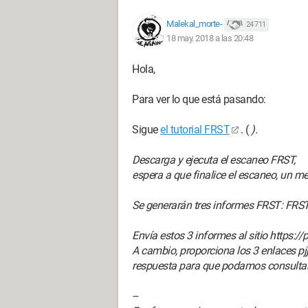
Malekal_morte-
24 711
18 may. 2018 a las 20:48
Hola,
Para ver lo que está pasando:
Sigue
el tutorial FRST
. (
).
Descarga y ejecuta el escaneo FRST,
espera a que finalice el escaneo, un me
Se generarán tres informes FRST:
FRST.
Envía estos 3 informes al sitio https:/
A cambio, proporciona los 3 enlaces pj
respuesta para que podamos consultar
--