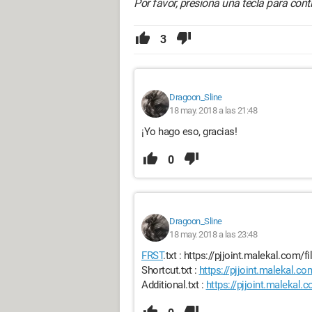
Por favor, presiona una tecla para conti
3
Dragoon_Sline
18 may. 2018 a las 21:48
¡Yo hago eso, gracias!
0
Dragoon_Sline
18 may. 2018 a las 23:48
FRST
.txt : https://pjjoint.malekal.co
Shortcut.txt :
https://pjjoint.malekal.
Additional.txt :
https://pjjoint.malekal