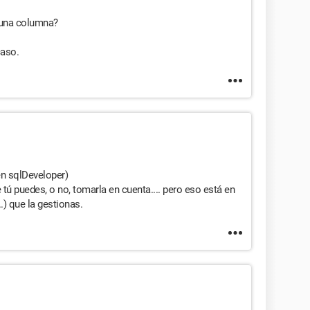
 una columna?
caso.
 en sqlDeveloper)
ú puedes, o no, tomarla en cuenta.... pero eso está en
..) que la gestionas.