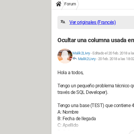
Forum
Ver originales (Francés)
Ocultar una columna usada en
Malik2Livry
-
Editado el 20 feb. 2018 a l
Malik2Livry
-
20 feb. 2018 a las 18:0
Hola a todos,
Tengo un pequeño problema técnico qu
través de SQL Developer).
Tengo una base (TEST) que contiene 
A: Nombre
B: Fecha de llegada
C: Apellido
D: Salario