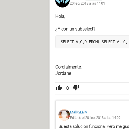
20 feb. 2018 a las 14:01
Se lo agradeceré de antemano :-)
Hola,
Que tenga un buen día.
Malik
¿Y con un subselect?
 SELECT A,C,D FROM( SELECT A, C,
--
Cordialmente,
Jordan
0
Malik2Livry
Editado el 20 feb. 2018 a las 14:29
Sí, esta solución funciona. Pero me gust