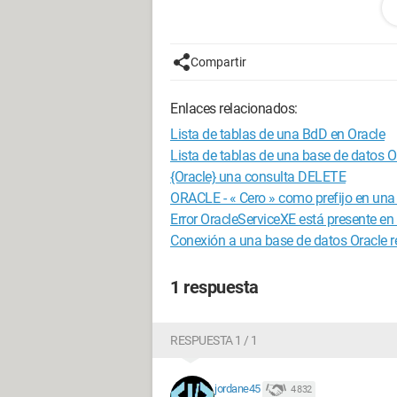
Me gustaría hacer una extracción de e
Fecha de Llegada) pero no quiero que 
Compartir
Sin embargo, cuando hago:
Enlaces relacionados:
Select A, C, D
From TEST
Lista de tablas de una BdD en Oracle
ORDER BY B
Lista de tablas de una base de datos O
{Oracle} una consulta DELETE
Obtengo el siguiente mensaje de error:
ORACLE - « Cero » como prefijo en una
ORA-01791: esta expresión no ha sid
Error OracleServiceXE está presente en 
01791. 00000 - "not a SELECTed expre
Conexión a una base de datos Oracle 
Causa:
Acción:
1 respuesta
Error en la línea 3
RESPUESTA 1 / 1
Por supuesto, no deseo hacer una con
procesos (de hecho, mi consulta ya inv
'order by' me fastidia un poco)
jordane45
4 832