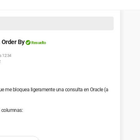
 Order By
Resuelto
as 12:34
2
e me bloquea ligeramente una consulta en Oracle (a
4 columnas: