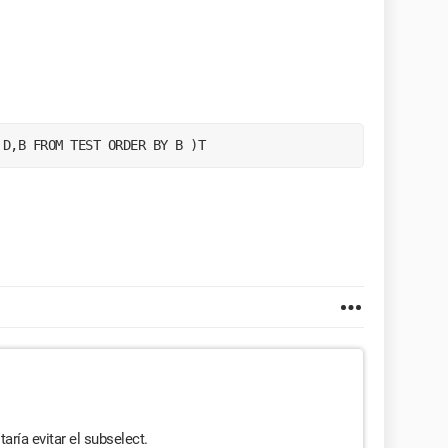
 D,B FROM TEST ORDER BY B )T 
e
aría evitar el subselect.