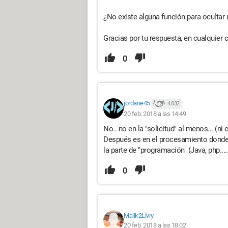
¿No existe alguna función para ocultar
Gracias por tu respuesta, en cualquier 
0
jordane45
4 832
20 feb. 2018 a las 14:49
No.. no en la "solicitud" al menos... (ni
Después es en el procesamiento donde t
la parte de "programación" (Java, php....
0
Malik2Livry
20 feb. 2018 a las 18:02