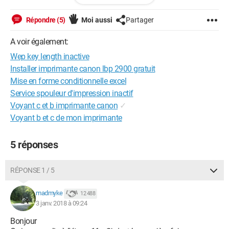
aucun numéro de série dans la liste.
J'ai tout essayé mais impossible de l'installer j'ai vraiment
Répondre (5)
Moi aussi
Partager
besoin de votre aide.
J'ai suivis étape par étape minutieusement le manuel
A voir également:
d'installation, j'ai tout tenté mais rien ne fonctionne.
Wep key length inactive
Je vous remercie pour votre aide.
Installer imprimante canon lbp 2900 gratuit
Mise en forme conditionnelle excel
Service spouleur d'impression inactif
Voyant c et b imprimante canon
✓
Voyant b et c de mon imprimante
5 réponses
RÉPONSE 1 / 5
madmyke
12 488
3 janv. 2018 à 09:24
Bonjour