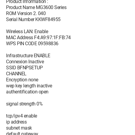
Product Information :
Product Name MG3600 Series
ROM Version 2. 040
Serial Number KKWF84955
Wireless LAN: Enable
MAC Address F4:A9:97:1F:FB:74
WPS PIN CODE 09598836
Infrastructure ENABLE
Connexion Inactive
SSID BFNPSETUP
CHANNEL
Encryption none
wep key length inactive
authentification open
signal strength 0%
tcp/ipv4 enable
ip address
subnet mask
default gateway