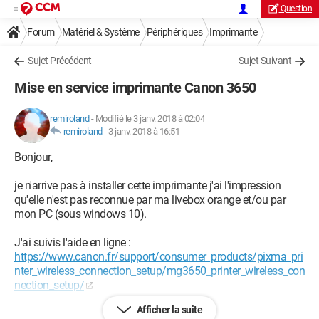
Question
Forum
Matériel & Système
Périphériques
Imprimante
Sujet Précédent
Sujet Suivant
Mise en service imprimante Canon 3650
remiroland
-
Modifié le 3 janv. 2018 à 02:04
remiroland
-
3 janv. 2018 à 16:51
Bonjour,
je n'arrive pas à installer cette imprimante j'ai l'impression
qu'elle n'est pas reconnue par ma livebox orange et/ou par
mon PC (sous windows 10).
J'ai suivis l'aide en ligne :
https://www.canon.fr/support/consumer_products/pixma_pri
nter_wireless_connection_setup/mg3650_printer_wireless_con
nection_setup/
Afficher la suite
je bloque à l'étape 11 , le logiciel d'installation ne reconnait