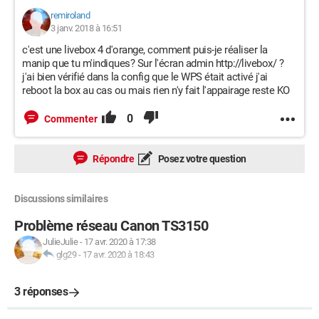
remiroland
3 janv. 2018 à 16:51
c'est une livebox 4 d'orange, comment puis-je réaliser la
manip que tu m'indiques? Sur l'écran admin http://livebox/ ?
j'ai bien vérifié dans la config que le WPS était activé j'ai
reboot la box au cas ou mais rien n'y fait l'appairage reste KO
0
Commenter
Répondre
Posez votre question
Discussions similaires
Problème réseau Canon TS3150
JulieJulie
-
17 avr. 2020 à 17:38
glg29
-
17 avr. 2020 à 18:43
3 réponses