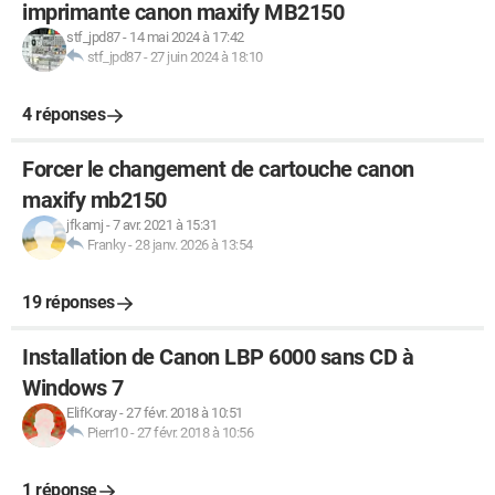
imprimante canon maxify MB2150
stf_jpd87
-
14 mai 2024 à 17:42
stf_jpd87
-
27 juin 2024 à 18:10
4 réponses
Forcer le changement de cartouche canon
maxify mb2150
jfkamj
-
7 avr. 2021 à 15:31
Franky
-
28 janv. 2026 à 13:54
19 réponses
Installation de Canon LBP 6000 sans CD à
Windows 7
ElifKoray
-
27 févr. 2018 à 10:51
Pierr10
-
27 févr. 2018 à 10:56
1 réponse