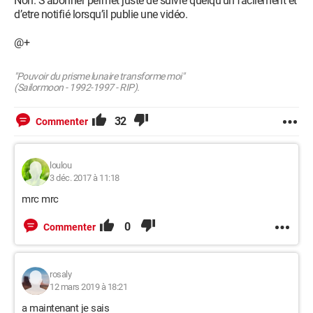
Non. S’abonner permet juste de suivre quelqu’un facilement et
d’etre notifié lorsqu’il publie une vidéo.
@+
"Pouvoir du prisme lunaire transforme moi"
(Sailormoon - 1992-1997 - RIP).
32
Commenter
loulou
3 déc. 2017 à 11:18
mrc mrc
0
Commenter
rosaly
12 mars 2019 à 18:21
a maintenant je sais