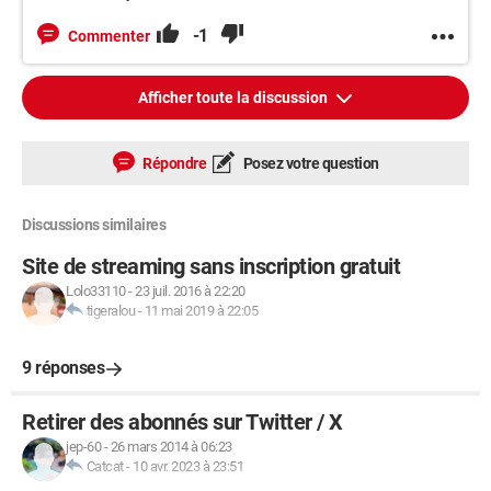
-1
Commenter
Afficher toute la discussion
Répondre
Posez votre question
Discussions similaires
Site de streaming sans inscription gratuit
Lolo33110
-
23 juil. 2016 à 22:20
tigeralou
-
11 mai 2019 à 22:05
9 réponses
Retirer des abonnés sur Twitter / X
jep-60
-
26 mars 2014 à 06:23
Catcat
-
10 avr. 2023 à 23:51