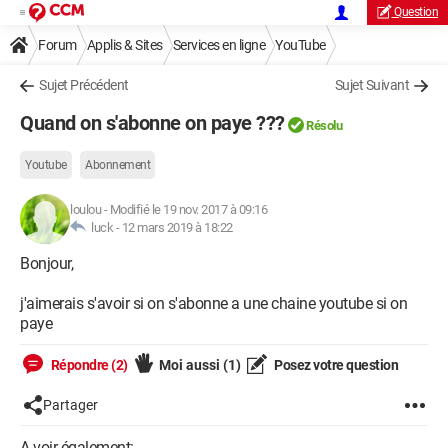
Question
Forum
Applis & Sites
Services en ligne
YouTube
Sujet Précédent
Sujet Suivant
Quand on s'abonne on paye ???
Résolu
Youtube
Abonnement
loulou
-
Modifié le 19 nov. 2017 à 09:16
luck -
12 mars 2019 à 18:22
Bonjour,
j'aimerais s'avoir si on s'abonne a une chaine youtube si on
paye
Répondre (2)
Moi aussi
(1)
Posez votre question
Partager
A voir également: