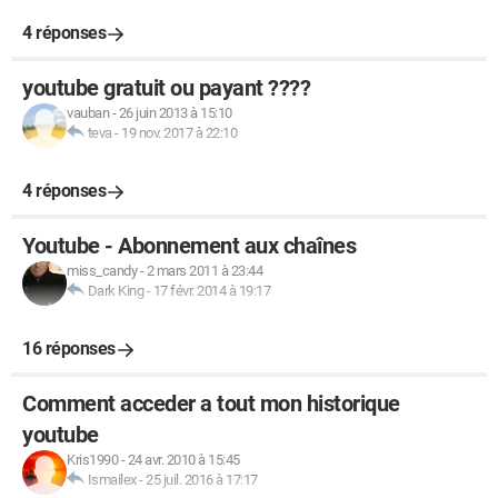
4 réponses
youtube gratuit ou payant ????
vauban
-
26 juin 2013 à 15:10
teva
-
19 nov. 2017 à 22:10
4 réponses
Youtube - Abonnement aux chaînes
miss_candy
-
2 mars 2011 à 23:44
Dark King
-
17 févr. 2014 à 19:17
16 réponses
Comment acceder a tout mon historique
youtube
Kris1990
-
24 avr. 2010 à 15:45
Ismailex
-
25 juil. 2016 à 17:17