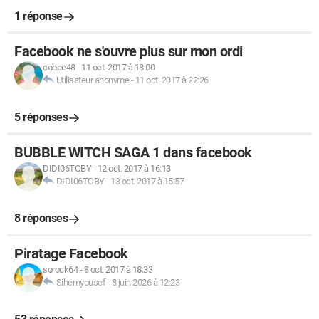
1 réponse
Facebook ne s'ouvre plus sur mon ordi
cobee48
-
11 oct. 2017 à 18:00
Utilisateur anonyme
-
11 oct. 2017 à 22:26
5 réponses
BUBBLE WITCH SAGA 1 dans facebook
DIDI06TOBY
-
12 oct. 2017 à 16:13
DIDI06TOBY
-
13 oct. 2017 à 15:57
8 réponses
Piratage Facebook
sorock64
-
8 oct. 2017 à 18:33
Sihemyousef
-
8 juin 2026 à 12:23