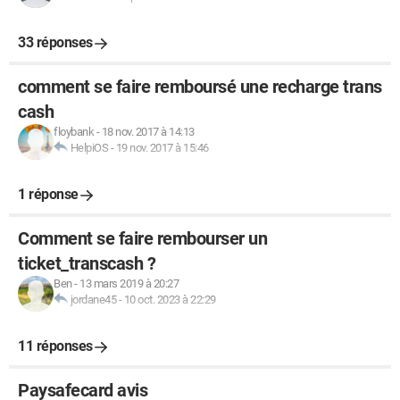
33 réponses
comment se faire remboursé une recharge trans
cash
floybank
-
18 nov. 2017 à 14:13
HelpiOS
-
19 nov. 2017 à 15:46
1 réponse
Comment se faire rembourser un
ticket_transcash ?
Ben
-
13 mars 2019 à 20:27
jordane45
-
10 oct. 2023 à 22:29
11 réponses
Paysafecard avis