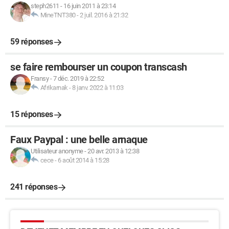
steph2611
-
16 juin 2011 à 23:14
MineTNT380
-
2 juil. 2016 à 21:32
59 réponses
se faire rembourser un coupon transcash
Fransy
-
7 déc. 2019 à 22:52
Afrikarnak
-
8 janv. 2022 à 11:03
15 réponses
Faux Paypal : une belle arnaque
Utilisateur anonyme
-
20 avr. 2013 à 12:38
cece
-
6 août 2014 à 15:28
241 réponses