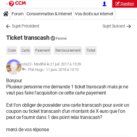
Question
Forum
Consommation & Internet
Vos droits sur internet
Sujet Précédent
Sujet Suivant
Ticket transcash
Fermé
Code
Carte
Paiement
Remboursement
Ticket
cris23
-
Modifié le 21 juil. 2017 à 15:39
Phil-Hugo -
11 janv. 2018 à 10:10
Bonjour
Plusieur personne me demande 1 ticket transcash mais je ne
veut pas faire l'acquisiton ce cette carte payement
Est t'on obliger de posséder une carte transcash pour avoir un
coupon ou ticket transcash d'un montant de X euro que l'on
peut ce fournir dans 1 des point relai transcash?
merci de vos réponse