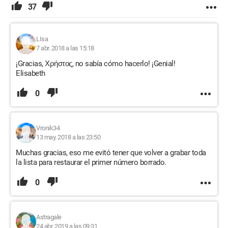
37
LIsa
7 abr. 2018 a las 15:18
¡Gracias, Χρήστος, no sabía cómo hacerlo! ¡Genial!
Elisabeth
0
Vronik34
13 may. 2018 a las 23:50
Muchas gracias, eso me evitó tener que volver a grabar toda
la lista para restaurar el primer número borrado.
0
Astragale
24 abr. 2019 a las 09:31