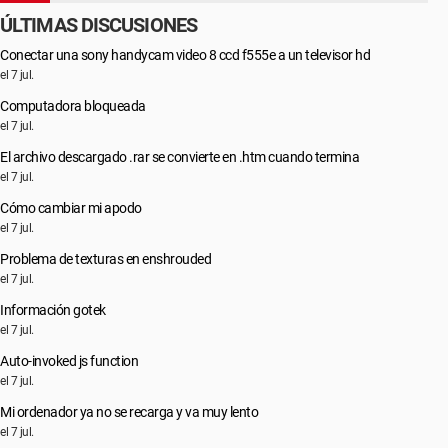
ÚLTIMAS DISCUSIONES
Conectar una sony handycam video 8 ccd f555e a un televisor hd
el 7 jul.
Computadora bloqueada
el 7 jul.
El archivo descargado .rar se convierte en .htm cuando termina
el 7 jul.
Cómo cambiar mi apodo
el 7 jul.
Problema de texturas en enshrouded
el 7 jul.
Información gotek
el 7 jul.
Auto-invoked js function
el 7 jul.
Mi ordenador ya no se recarga y va muy lento
el 7 jul.