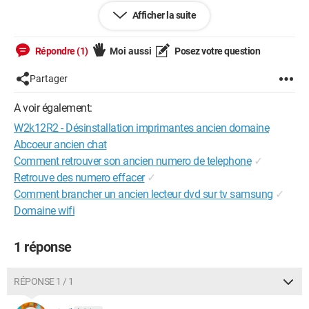
Afficher la suite
Or, je ne réussis pas à les désinstaller puisqu'il faudrait les
autorisations admin que je ne puis avoir puisque je me trouve
sous la session utilisateur...
Répondre (1)
Moi aussi
Posez votre question
Mieux : quand je me trouve dans la session admin, je réussis à
Partager
les supprimer, sauf qu'elles se réinstallent, mais ce coup-ci à
plusieurs exemplaires par imprimante. Du coup, je me retrouve
A voir également:
avec une douzaine d'imprimantes...
W2k12R2 - Désinstallation imprimantes ancien domaine
Quelqu'un aurait une idée ?
Abcoeur ancien chat
Comment retrouver son ancien numero de telephone
✓
Merci par avance
Retrouve des numero effacer
✓
Comment brancher un ancien lecteur dvd sur tv samsung
✓
Domaine wifi
1 réponse
RÉPONSE 1 / 1