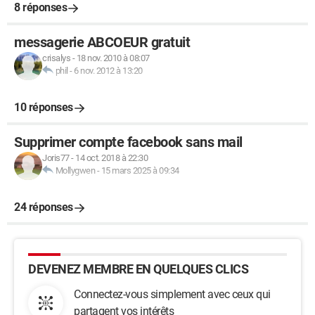
8 réponses
messagerie ABCOEUR gratuit
crisalys
-
18 nov. 2010 à 08:07
phil
-
6 nov. 2012 à 13:20
10 réponses
Supprimer compte facebook sans mail
Joris77
-
14 oct. 2018 à 22:30
Mollygwen
-
15 mars 2025 à 09:34
24 réponses
DEVENEZ MEMBRE EN QUELQUES CLICS
Connectez-vous simplement avec ceux qui
partagent vos intérêts