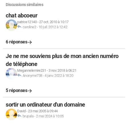
Discussions similaires
chat abcoeur
patrice12140
-
27 oct. 2010 à 10:17
caroline2
-
10 juil. 2012 à 12:42
6 réponses
Je ne me souviens plus de mon ancien numéro
de téléphone
Megannelemire231
-
3 nov. 2018 à 06:21
Anonyme738
-
4 janv. 2022 à 18:20
5 réponses
sortir un ordinateur d'un domaine
David
-
23 mai 2005 à 09:44
brupala
-
2 mai 2024 à 10:05