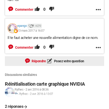
0
Commenter
epango
4 270
13 mars 2017 à 16:07
Il te faut acheter une nouvelle alimentation digne de ce nom.
0
Commenter
Répondre
Posez votre question
Discussions similaires
Réinitialisation carte graphique NVIDIA
Rythec
-
2 avr. 2016 à 08:36
Rythec
-
2 avr. 2016 à 13:07
2 réponses