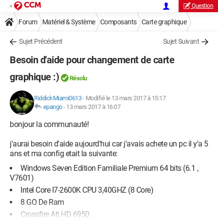
Question
Forum
Matériel & Système
Composants
Carte graphique
Sujet Précédent
Sujet Suivant
Besoin d'aide pour changement de carte
graphique :)
Résolu
RiddickMiami0613
-
Modifié le 13 mars 2017 à 15:17
epango
-
13 mars 2017 à 16:07
bonjour la communauté!
j'aurai besoin d'aide aujourd'hui car j'avais achete un pc il y'a 5
ans et ma config etait la suivante:
Windows Seven Edition Familiale Premium 64 bits (6.1 ,
V7601)
Intel Core I7-2600K CPU 3,40GHZ (8 Core)
8 GO De Ram
Crossfire Ati HD 6950