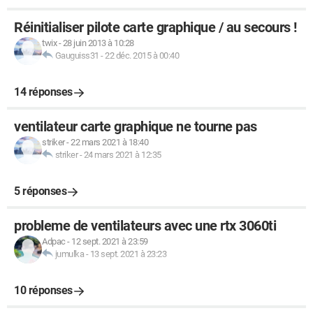
Réinitialiser pilote carte graphique / au secours !
twix
-
28 juin 2013 à 10:28
Gauguiss31
-
22 déc. 2015 à 00:40
14 réponses
ventilateur carte graphique ne tourne pas
striker
-
22 mars 2021 à 18:40
striker
-
24 mars 2021 à 12:35
5 réponses
probleme de ventilateurs avec une rtx 3060ti
Adpac
-
12 sept. 2021 à 23:59
jumulka
-
13 sept. 2021 à 23:23
10 réponses