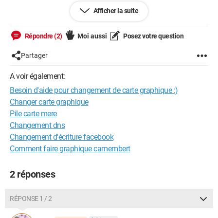
Afficher la suite
je souhaiterai rejouer a des jeux sur pc (deus ex,watch dogs
ect).
Répondre (2)
Moi aussi
Posez votre question
probleme: mon crossfire de ati 6950 ne fais plus rien tourner
du tout!
Partager
que dois-je faire? mon alim est elle toujours assez puissante
A voir également:
pour faire tourner une carte graphique de nouvelle generation?
est ce que les nouvelles cartes graphiques se brancheront sur
Besoin d'aide pour changement de carte graphique :)
ma carte mere? est ce que mon processeur est toujours assez
Changer carte graphique
puissant pour gerer une nouvelles carte graphique? merci de
Pile carte mere
vos reponses! ;)
Changement dns
Changement d'écriture facebook
Comment faire graphique camembert
2 réponses
RÉPONSE 1 / 2