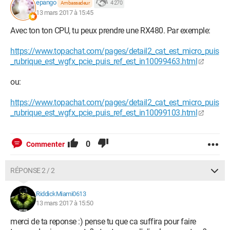
epango
4 270
Ambassadeur
13 mars 2017 à 15:45
Avec ton ton CPU, tu peux prendre une RX480. Par exemple:
https://www.topachat.com/pages/detail2_cat_est_micro_puis
_rubrique_est_wgfx_pcie_puis_ref_est_in10099463.html
ou:
https://www.topachat.com/pages/detail2_cat_est_micro_puis
_rubrique_est_wgfx_pcie_puis_ref_est_in10099103.html
0
Commenter
RÉPONSE 2 / 2
RiddickMiami0613
13 mars 2017 à 15:50
merci de ta reponse :) pense tu que ca suffira pour faire