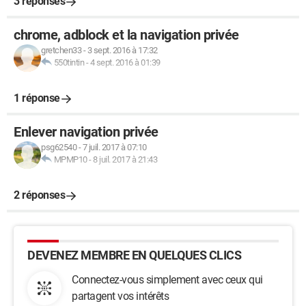
3 réponses
chrome, adblock et la navigation privée
gretchen33
-
3 sept. 2016 à 17:32
550tintin
-
4 sept. 2016 à 01:39
1 réponse
Enlever navigation privée
psg62540
-
7 juil. 2017 à 07:10
MPMP10
-
8 juil. 2017 à 21:43
2 réponses
DEVENEZ MEMBRE EN QUELQUES CLICS
Connectez-vous simplement avec ceux qui
partagent vos intérêts