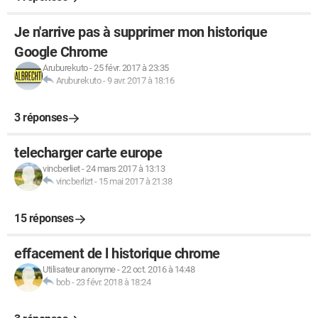
Je n'arrive pas à supprimer mon historique
Google Chrome
Aruburekuto
-
25 févr. 2017 à 23:35
Aruburekuto
-
9 avr. 2017 à 18:16
3 réponses
telecharger carte europe
vincberliet
-
24 mars 2017 à 13:13
vincberlizt
-
15 mai 2017 à 21:38
15 réponses
effacement de l historique chrome
Utilisateur anonyme
-
22 oct. 2016 à 14:48
bob
-
23 févr. 2018 à 18:24