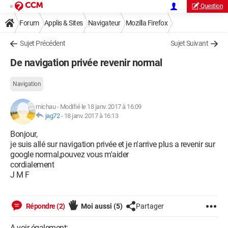
Question
Forum
Applis & Sites
Navigateur
Mozilla Firefox
Sujet Précédent
Sujet Suivant
De navigation privée revenir normal
Navigation
michau
-
Modifié le 18 janv. 2017 à 16:09
jag72
-
18 janv. 2017 à 16:13
Bonjour,
je suis allé sur navigation privée et je n'arrive plus a revenir sur
google normal,pouvez vous m'aider
cordialement
J M F
Répondre (2)
Moi aussi
(5)
Partager
A voir également: