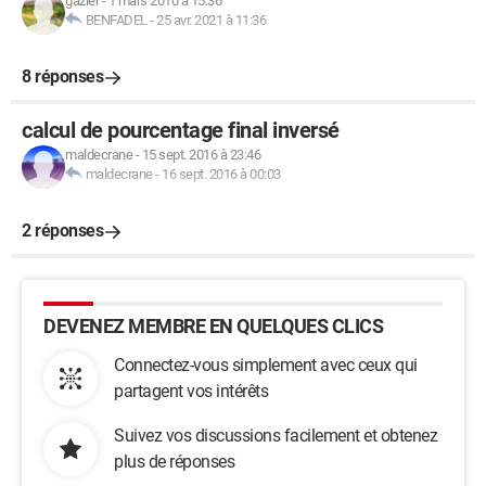
gazier
-
1 mars 2010 à 15:36
BENFADEL
-
25 avr. 2021 à 11:36
8 réponses
calcul de pourcentage final inversé
maldecrane
-
15 sept. 2016 à 23:46
maldecrane
-
16 sept. 2016 à 00:03
2 réponses
DEVENEZ MEMBRE EN QUELQUES CLICS
Connectez-vous simplement avec ceux qui
partagent vos intérêts
Suivez vos discussions facilement et obtenez
plus de réponses