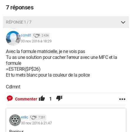
7 réponses
RÉPONSE 1 / 7
ccm81
2 434
30 nov. 2016 à 18:29
Avec la formule matricielle, je ne vois pas
Tu as une solution pour cacher l'erreur avec une MFC et la
formule
=ESTERR($P$26)
Et tu mets blanc pour la couleur de la police
Cdlmnt
1
Commenter
eriiic
7 281
30 nov. 2016 à 21:47
Bonjour,