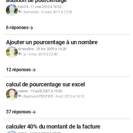
addition de pourcentage
kiwi74
-
11 mai 2010 à 18:26
formmule
-
3 mars 2017 à 12:29
6 réponses
Ajouter un pourcentage à un nombre
Amandine
-
29 avr. 2009 à 16:28
jo
-
6 nov. 2013 à 22:40
12 réponses
calcul de pourcentage sur excel
valerie
-
19 août 2007 à 15:40
Raymond PENTIER
-
4 oct. 2013 à 14:10
37 réponses
calculer 40% du montant de la facture