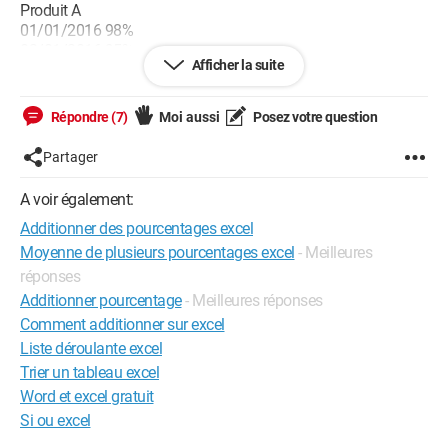
Produit A
01/01/2016 98%
02/01/2016 95%
Afficher la suite
05/01/2016 78%
18/02/2016 98%
...
Répondre (7)
Moi aussi
Posez votre question
J'aimerais avoir la moyenne de ces pourcentages par mois.
Partager
Ca fait 3 jours que je suis dessus, ma formule semble juste
mais lorque je l'a vérifie en faisant le calcul à la main j'ai un
A voir également:
écart de peu.
Additionner des pourcentages excel
je vous remercie par avance pour votre aide.
Moyenne de plusieurs pourcentages excel
- Meilleures
réponses
Cdt
Additionner pourcentage
- Meilleures réponses
Comment additionner sur excel
Liste déroulante excel
Trier un tableau excel
Word et excel gratuit
Si ou excel