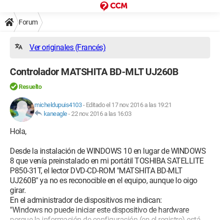
Forum
Ver originales (Francés)
Controlador MATSHITA BD-MLT UJ260B
Resuelto
micheldupuis4103
-
Editado el 17 nov. 2016 a las 19:21
kaneagle
-
22 nov. 2016 a las 16:03
Hola,
Desde la instalación de WINDOWS 10 en lugar de WINDOWS
8 que venía preinstalado en mi portátil TOSHIBA SATELLITE
P850-31T, el lector DVD-CD-ROM "MATSHITA BD-MLT
UJ260B" ya no es reconocible en el equipo, aunque lo oigo
girar.
En el administrador de dispositivos me indican:
"Windows no puede iniciar este dispositivo de hardware
porque la información de configuración (en el registro) está