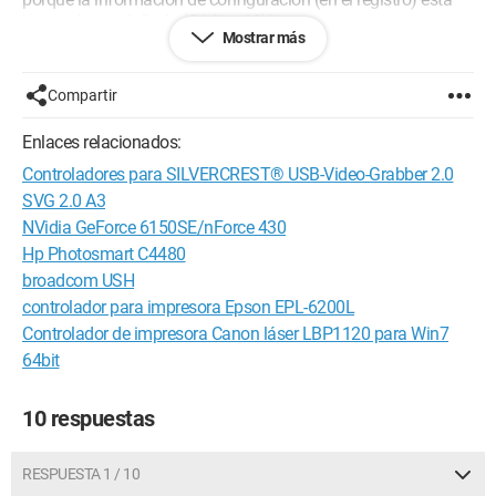
incompleta o dañada (Código 19)"
Mostrar más
Por otra parte, he verificado que el controlador está
actualizado.
Compartir
Gracias por indicarme si debo desinstalar el controlador y
luego reinstalarlo, pero ¿con qué controlador?
Enlaces relacionados:
Michel
Controladores para SILVERCREST® USB-Video-Grabber 2.0
SVG 2.0 A3
NVidia GeForce 6150SE/nForce 430
Hp Photosmart C4480
broadcom USH
controlador para impresora Epson EPL-6200L
Controlador de impresora Canon láser LBP1120 para Win7
64bit
10 respuestas
RESPUESTA 1 / 10