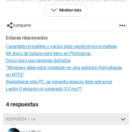
x). Y entonces, encontré la manera de cambiar de teclado con
Mostrar más
el atajo Tecla de Windows + Espacio. ¡Es muy rápido y súper
útil! Pero, desde hace poco, el atajo ya no funciona. Ni siquiera
sé cuándo comenzó eso, ni qué hice para que cambiara, pero
Compartir
aquí estoy. He intentado abrir el panel de control --> "Idioma", y
en la Configuración del PC --> "Región e idioma", pero nada de
Enlaces relacionados:
lo que haga cambia nada. Y a veces también tengo el mismo
Caracteres invisibles o vacíos para seudónimos invisibles
problema al revés, cuando mi teclado está en QWERTY y no
puedo volverlo a AZERTY.
Mi disco de trabajo está lleno en Photoshop.
Disco duro con sectores dañados
Gracias por ayudarme lo más rápido posible, no hay prisa,
"Windows debe estar instalado en una partición formateada
pero me vendría bien!
en NTFS"
Atentamente,
Restablecer este PC: se necesita espacio libre adicional
Ashmoore
Lector 0 espacio no asignado 0.0 mo??
4 respuestas
RESPUESTA 1 / 4