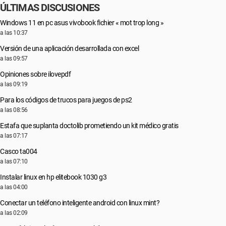
ÚLTIMAS DISCUSIONES
Windows 11 en pc asus vivobook fichier « mot trop long »
a las 10:37
Versión de una aplicación desarrollada con excel
a las 09:57
Opiniones sobre ilovepdf
a las 09:19
Para los códigos de trucos para juegos de ps2
a las 08:56
Estafa que suplanta doctolib prometiendo un kit médico gratis
a las 07:17
Casco ta004
a las 07:10
Instalar linux en hp elitebook 1030 g3
a las 04:00
Conectar un teléfono inteligente android con linux mint?
a las 02:09