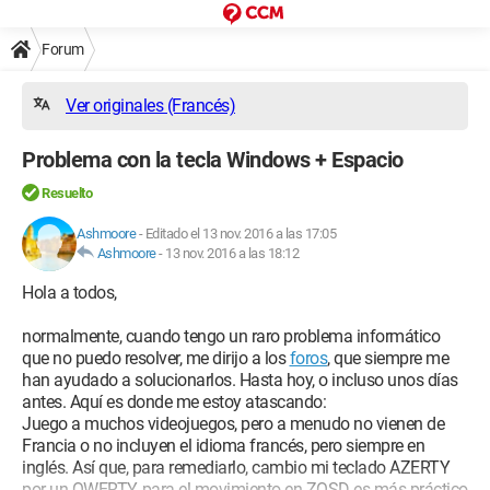
Forum
Ver originales (Francés)
Problema con la tecla Windows + Espacio
Resuelto
Ashmoore
-
Editado el 13 nov. 2016 a las 17:05
Ashmoore
-
13 nov. 2016 a las 18:12
Hola a todos,
normalmente, cuando tengo un raro problema informático
que no puedo resolver, me dirijo a los
foros
, que siempre me
han ayudado a solucionarlos. Hasta hoy, o incluso unos días
antes. Aquí es donde me estoy atascando:
Juego a muchos videojuegos, pero a menudo no vienen de
Francia o no incluyen el idioma francés, pero siempre en
inglés. Así que, para remediarlo, cambio mi teclado AZERTY
por un QWERTY, para el movimiento en ZQSD es más práctico