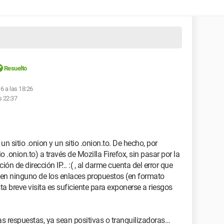
Resuelto
6 a las 18:26
s 22:37
un sitio .onion y un sitio .onion.to. De hecho, por
io .onion.to) a través de Mozilla Firefox, sin pasar por la
ón de dirección IP... :( , al darme cuenta del error que
ic en ninguno de los enlaces propuestos (en formato
ta breve visita es suficiente para exponerse a riesgos
s respuestas, ya sean positivas o tranquilizadoras…