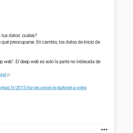
 tus datos: cuáles?
e qué preocuparse. En cambio, los datos de inicio de
p web". El deep web es solo la parte no indexada de
ond
ntag.fr/2013/tor-les-onion-le-darknet-a-votre-