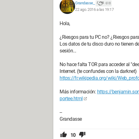
Grandasse_
618
22 ago. 2016 a las 19:17
Hola,
¿Riesgos para tu PC no? ¿Riesgos para
Los datos de tu disco duro no tienen d
sesión...
No hace falta TOR para acceder al "dee
Internet. (te confundes con la darknet)
https://fr.wikipedia.org/wiki/Web_prof
Más información:
https://benjamin.son
portee.html
--
Grandasse
10