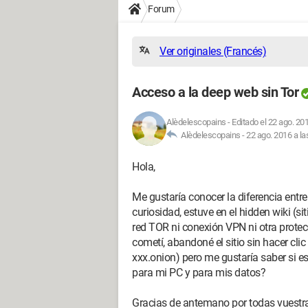
Forum
Ver originales (Francés)
Acceso a la deep web sin Tor
Alèdelescopains
-
Editado el 22 ago. 201
Alèdelescopains -
22 ago. 2016 a la
Hola,
Me gustaría conocer la diferencia entre 
curiosidad, estuve en el hidden wiki (sit
red TOR ni conexión VPN ni otra protecci
cometí, abandoné el sitio sin hacer cl
xxx.onion) pero me gustaría saber si es
para mi PC y para mis datos?
Gracias de antemano por todas vuestra