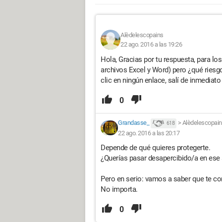
Alèdelescopains
22 ago. 2016 a las 19:26
Hola, Gracias por tu respuesta, para lo
archivos Excel y Word) pero ¿qué riesg
clic en ningún enlace, salí de inmediato 
0
Grandasse_
>
Alèdelescopai
618
22 ago. 2016 a las 20:17
Depende de qué quieres protegerte.
¿Querías pasar desapercibido/a en ese s
Pero en serio: vamos a saber que te con
No importa.
0