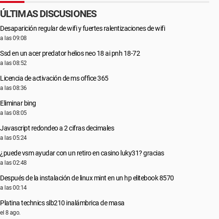
ÚLTIMAS DISCUSIONES
Desaparición regular de wifi y fuertes ralentizaciones de wifi
a las 09:08
Ssd en un acer predator helios neo 18 ai pnh 18-72
a las 08:52
Licencia de activación de ms office 365
a las 08:36
Eliminar bing
a las 08:05
Javascript redondeo a 2 cifras decimales
a las 05:24
¿puede vsm ayudar con un retiro en casino luky31? gracias
a las 02:48
Después de la instalación de linux mint en un hp elitebook 8570
a las 00:14
Platina technics slb210 inalámbrica de masa
el 8 ago.