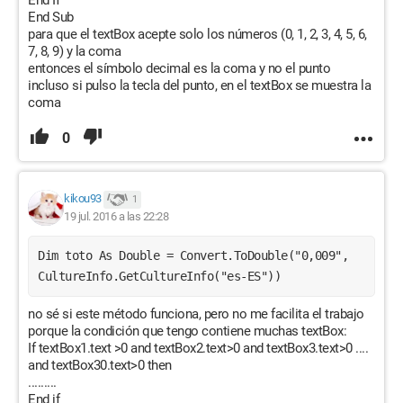
End If
End Sub
para que el textBox acepte solo los números (0, 1, 2, 3, 4, 5, 6,
7, 8, 9) y la coma
entonces el símbolo decimal es la coma y no el punto
incluso si pulso la tecla del punto, en el textBox se muestra la
coma
0
kikou93
1
19 jul. 2016 a las 22:28
Dim toto As Double = Convert.ToDouble("0,009", 
CultureInfo.GetCultureInfo("es-ES"))
no sé si este método funciona, pero no me facilita el trabajo
porque la condición que tengo contiene muchas textBox:
If textBox1.text >0 and textBox2.text>0 and textBox3.text>0 ....
and textBox30.text>0 then
.........
End if