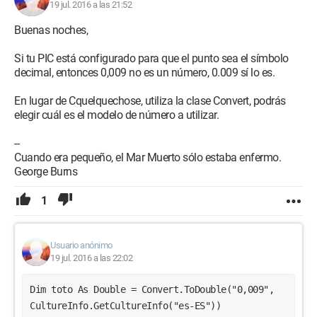
19 jul. 2016 a las 21:52
Buenas noches,
Si tu PIC está configurado para que el punto sea el símbolo
decimal, entonces 0,009 no es un número, 0.009 sí lo es.
En lugar de Cquelquechose, utiliza la clase Convert, podrás
elegir cuál es el modelo de número a utilizar.
--
Cuando era pequeño, el Mar Muerto sólo estaba enfermo.
George Burns
1
Usuario anónimo
19 jul. 2016 a las 22:02
Dim toto As Double = Convert.ToDouble("0,009", 
CultureInfo.GetCultureInfo("es-ES"))