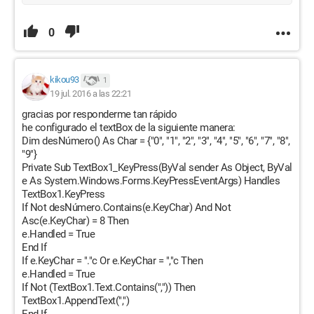
0
kikou93
1
19 jul. 2016 a las 22:21
gracias por responderme tan rápido
he configurado el textBox de la siguiente manera:
Dim desNúmero() As Char = {"0", "1", "2", "3", "4", "5", "6", "7", "8",
"9"}
Private Sub TextBox1_KeyPress(ByVal sender As Object, ByVal
e As System.Windows.Forms.KeyPressEventArgs) Handles
TextBox1.KeyPress
If Not desNúmero.Contains(e.KeyChar) And Not
Asc(e.KeyChar) = 8 Then
e.Handled = True
End If
If e.KeyChar = "."c Or e.KeyChar = ","c Then
e.Handled = True
If Not (TextBox1.Text.Contains(",")) Then
TextBox1.AppendText(",")