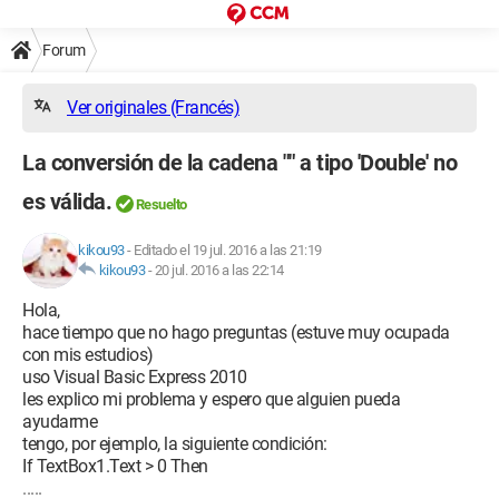
Forum
Ver originales (Francés)
La conversión de la cadena "" a tipo 'Double' no
es válida.
Resuelto
kikou93
-
Editado el 19 jul. 2016 a las 21:19
kikou93
-
20 jul. 2016 a las 22:14
Hola,
hace tiempo que no hago preguntas (estuve muy ocupada
con mis estudios)
uso Visual Basic Express 2010
les explico mi problema y espero que alguien pueda
ayudarme
tengo, por ejemplo, la siguiente condición:
If TextBox1.Text > 0 Then
.....