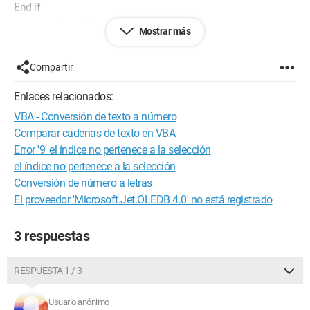
End if
pero muestra el siguiente error:
Mostrar más
La conversión de la cadena "" a tipo 'Double' no es válida
intenté con:
If CInt(TextBox.Text) > 0
Compartir
If Val(TextBox.Text) > 0
funciona, no aparece ningún error
Enlaces relacionados:
pero el problema es que si TextBox1.Text = 0,009 el valor que
VBA - Conversión de texto a número
se tiene en cuenta es 0 y no 0,009
normalmente la condición se verifica
Comparar cadenas de texto en VBA
también probé con:
Error '9' el índice no pertenece a la selección
If CDbl(TextBox.Text) > 0
el índice no pertenece a la selección
pero aparece el mismo error (La conversión de la cadena "" a
Conversión de número a letras
tipo 'Double' no es válida)
El proveedor 'Microsoft.Jet.OLEDB.4.0' no está registrado
por favor ayúdenme y gracias de antemano por su ayuda
--
¡Cómo funciona es genial!
3 respuestas
¡1000 gracias amigos!
RESPUESTA 1 / 3
Usuario anónimo