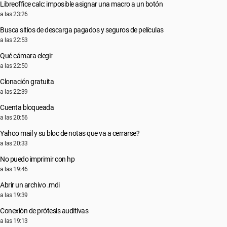
Libreoffice calc: imposible asignar una macro a un botón
a las 23:26
Busca sitios de descarga pagados y seguros de películas
a las 22:53
Qué cámara elegir
a las 22:50
Clonación gratuita
a las 22:39
Cuenta bloqueada
a las 20:56
Yahoo mail y su bloc de notas que va a cerrarse?
a las 20:33
No puedo imprimir con hp
a las 19:46
Abrir un archivo .mdi
a las 19:39
Conexión de prótesis auditivas
a las 19:13