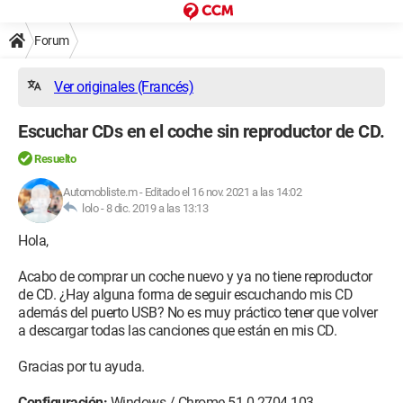
Forum
Ver originales (Francés)
Escuchar CDs en el coche sin reproductor de CD.
Resuelto
Automobliste.m
-
Editado el 16 nov. 2021 a las 14:02
lolo -
8 dic. 2019 a las 13:13
Hola,
Acabo de comprar un coche nuevo y ya no tiene reproductor
de CD. ¿Hay alguna forma de seguir escuchando mis CD
además del puerto USB? No es muy práctico tener que volver
a descargar todas las canciones que están en mis CD.
Gracias por tu ayuda.
Configuración:
Windows / Chrome 51.0.2704.103