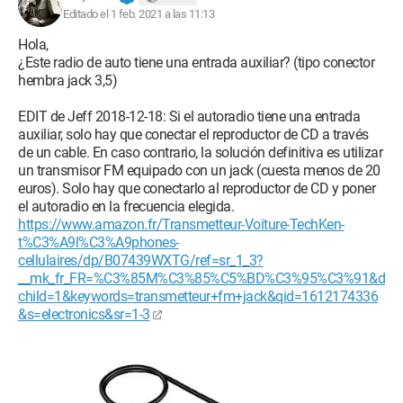
Editado el 1 feb. 2021 a las 11:13
Hola,
¿Este radio de auto tiene una entrada auxiliar? (tipo conector
hembra jack 3,5)
EDIT de Jeff 2018-12-18: Si el autoradio tiene una entrada
auxiliar, solo hay que conectar el reproductor de CD a través
de un cable. En caso contrario, la solución definitiva es utilizar
un transmisor FM equipado con un jack (cuesta menos de 20
euros). Solo hay que conectarlo al reproductor de CD y poner
el autoradio en la frecuencia elegida.
https://www.amazon.fr/Transmetteur-Voiture-TechKen-
t%C3%A9l%C3%A9phones-
cellulaires/dp/B07439WXTG/ref=sr_1_3?
__mk_fr_FR=%C3%85M%C3%85%C5%BD%C3%95%C3%91&d
child=1&keywords=transmetteur+fm+jack&qid=1612174336
&s=electronics&sr=1-3