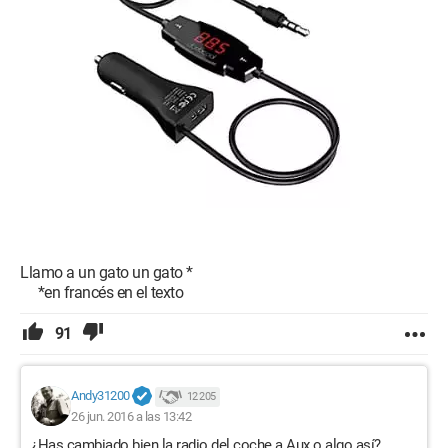
Llamo a un gato un gato *
*en francés en el texto
91
Andy31200
12 205
26 jun. 2016 a las 13:42
¿Has cambiado bien la radio del coche a Aux o algo así?