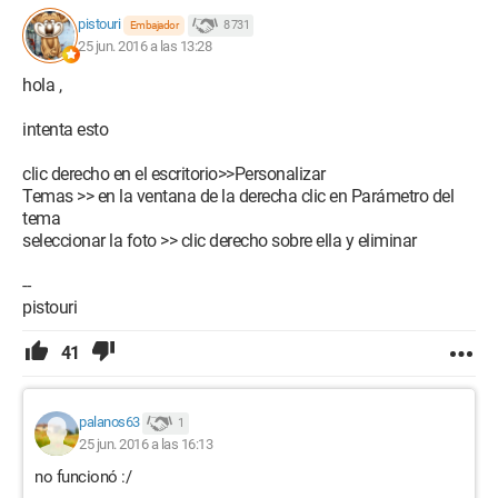
Así que hice una búsqueda en mi computadora sin olvidar los
pistouri
8 731
Embajador
archivos ocultos para encontrarla. Sin embargo, sigue
25 jun. 2016 a las 13:28
apareciendo como sugerencia.
hola ,
¿Alguien tendría una idea de cómo puedo cambiar esto?
intenta esto
¡Gracias!
clic derecho en el escritorio>>Personalizar
Temas >> en la ventana de la derecha clic en Parámetro del
tema
seleccionar la foto >> clic derecho sobre ella y eliminar
--
pistouri
41
palanos63
1
25 jun. 2016 a las 16:13
no funcionó :/