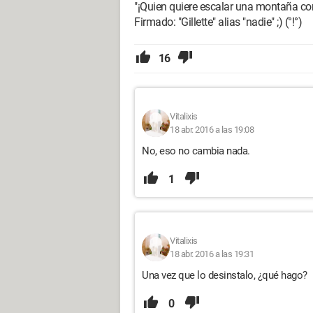
"¡Quien quiere escalar una montaña c
Firmado: "Gillette" alias "nadie" ;) (°!°)
16
Vitalixis
18 abr. 2016 a las 19:08
No, eso no cambia nada.
1
Vitalixis
18 abr. 2016 a las 19:31
Una vez que lo desinstalo, ¿qué hago?
0