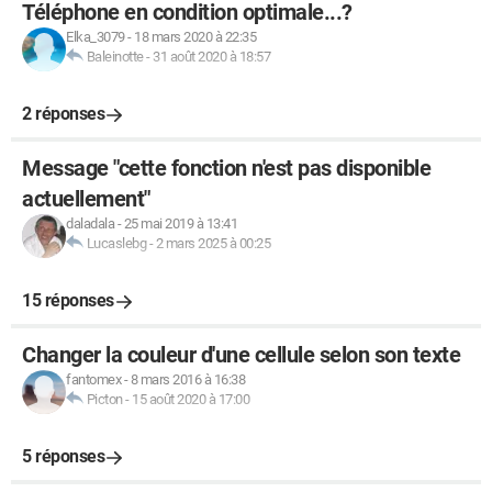
Téléphone en condition optimale...?
Elka_3079
-
18 mars 2020 à 22:35
Baleinotte
-
31 août 2020 à 18:57
2 réponses
Message "cette fonction n'est pas disponible
actuellement"
daladala
-
25 mai 2019 à 13:41
Lucaslebg
-
2 mars 2025 à 00:25
15 réponses
Changer la couleur d'une cellule selon son texte
fantomex
-
8 mars 2016 à 16:38
Picton
-
15 août 2020 à 17:00
5 réponses