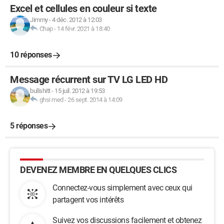
Excel et cellules en couleur si texte
Jimmy
-
4 déc. 2012 à 12:03
Chap
-
14 févr. 2021 à 18:40
10 réponses
Message récurrent sur TV LG LED HD
bullshitt
-
15 juil. 2012 à 19:53
ghsi med
-
26 sept. 2014 à 14:09
5 réponses
DEVENEZ MEMBRE EN QUELQUES CLICS
Connectez-vous simplement avec ceux qui
partagent vos intérêts
Suivez vos discussions facilement et obtenez