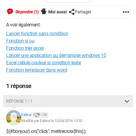
Jusque là, tout va bien.
Mais plus tard dans le code, je voudrai lancer cette même
Répondre (1)
Moi aussi
Partager
fonction mais sans cliquer sur quoi que ce soit, mais en
faisant comme si j'avais cliqué sur par exemple "aurevoir"
A voir également:
ainsi dans cette fonction, lorsque j’écrirais : $(this), le "this"
Lancer fonction sans condition
fera référence à "aurevoir".
Fonction si ou
Autrement dit, je voudrai lancer une fonction dans laquelle je
Fonction trier excel
puisse faire référence à un "objet" définit hors de la fonction.
Lancer une application au démarrage windows 10
Par exemple $(#aurevoir).(mettrecroix);
Excel cellule couleur si condition texte
(Ça ne marche pas).
Fonction remplacer dans word
J’espère avoir été le plus clair possible, en attendant une
réponse, merci d'avance
1 réponse
RÉPONSE 1 / 1
Exileur
150
Modifié par Exileur le 13/04/2016 13:53
$(#bonjour).on("click", mettrecroix(this));