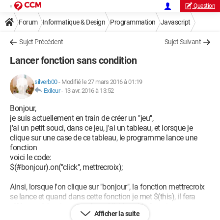
Question
Forum
Informatique & Design
Programmation
Javascript
Sujet Précédent
Sujet Suivant
Lancer fonction sans condition
silverb00
-
Modifié le 27 mars 2016 à 01:19
Exileur
-
13 avr. 2016 à 13:52
Bonjour,
je suis actuellement en train de créer un "jeu",
j'ai un petit souci, dans ce jeu, j'ai un tableau, et lorsque je
clique sur une case de ce tableau, le programme lance une
fonction
voici le code:
$(#bonjour).on("click", mettrecroix);
Ainsi, lorsque l'on clique sur "bonjour", la fonction mettrecroix
se lance et quand dans cette fonction je met $(this), il fera
référence à bonjour avec lequel j'ai lancé la fonction en
Afficher la suite
cliquant dessus.